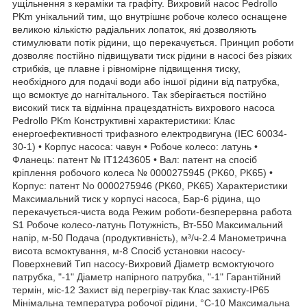
ущільнення з кераміки та графіту. Вихровий насос Pedrollo
PKm унікальний тим, що внутрішнє робоче колесо оснащене
великою кількістю радіальних лопаток, які дозволяють
стимулювати потік рідини, що перекачується. Принцип роботи
дозволяє постійно підвищувати тиск рідини в насосі без різких
стрибків, це плавне і рівномірне підвищення тиску,
необхідного для подачі води або іншої рідини від патрубка,
що всмоктує до нагнітального. Так зберігається постійно
високий тиск та відмінна працездатність вихрового насоса
Pedrollo PKm Конструктивні характеристики: Клас
енергоефективності трифазного електродвигуна (IEC 60034-
30-1) • Корпус насоса: чавун • Робоче колесо: латунь •
Фланець: патент № IT1243605 • Вал: патент на спосіб
кріплення робочого колеса № 0000275945 (PK60, PK65) •
Корпус: патент No 0000275946 (PK60, PK65) Характеристики
Максимальний тиск у корпусі насоса, Бар-6 рідина, що
перекачується-чиста вода Режим роботи-безперервна работа
S1 Робоче колесо-латунь Потужність, Вт-550 Максимальний
напір, м-50 Подача (продуктивність), м³/ч-2.4 Манометрична
висота всмоктування, м-8 Спосіб установки насосу-
Поверхневий Тип насосу-Вихровий Діаметр всмоктуючого
патрубка, "-1" Діаметр напірного патрубка, "-1" Гарантійний
термін, міс-12 Захист від перегріву-так Клас захисту-IP65
Мінімальна температура робочої рідини, °C-10 Максимальна