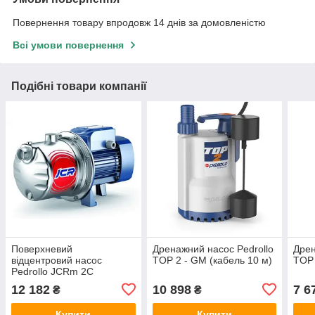
Повернення товару впродовж 14 днів за домовленістю
Всі умови повернення
Подібні товари компанії
Поверхневий
Дренажний насос Pedrollo
Дрен
відцентровий насос
TOP 2 - GM (кабель 10 м)
TOP 
Pedrollo JCRm 2С
12 182
10 898
7 6
₴
₴
Купити
Купити