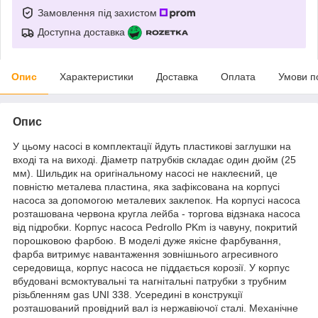
Замовлення під захистом
Доступна доставка
Опис
Характеристики
Доставка
Оплата
Умови п
Опис
У цьому насосі в комплектації йдуть пластикові заглушки на
вході та на виході. Діаметр патрубків складає один дюйм (25
мм). Шильдик на оригінальному насосі не наклеєний, це
повністю металева пластина, яка зафіксована на корпусі
насоса за допомогою металевих заклепок. На корпусі насоса
розташована червона кругла лейба - торгова відзнака насоса
від підробки. Корпус насоса Pedrollo PKm із чавуну, покритий
порошковою фарбою. В моделі дуже якісне фарбування,
фарба витримує навантаження зовнішнього агресивного
середовища, корпус насоса не піддається корозії. У корпус
вбудовані всмоктувальні та нагнітальні патрубки з трубним
різьбленням gas UNI 338. Усередині в конструкції
розташований провідний вал із нержавіючої сталі. Механічне