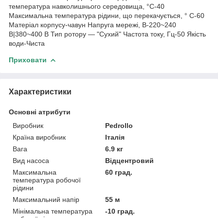
температура навколишнього середовища, °C-40
Максимальна температура рідини, що перекачується, ° C-60
Матеріал корпусу-чавун Напруга мережі, В-220~240
В|380~400 В Тип ротору — "Сухий" Частота току, Гц-50 Якість
води-Чиста
Приховати
Характеристики
Основні атрибути
Виробник
Pedrollo
Країна виробник
Італія
Вага
6.9 кг
Вид насоса
Відцентровий
Максимальна
60 град.
температура робочої
рідини
Максимальний напір
55 м
Мінімальна температура
-10 град.