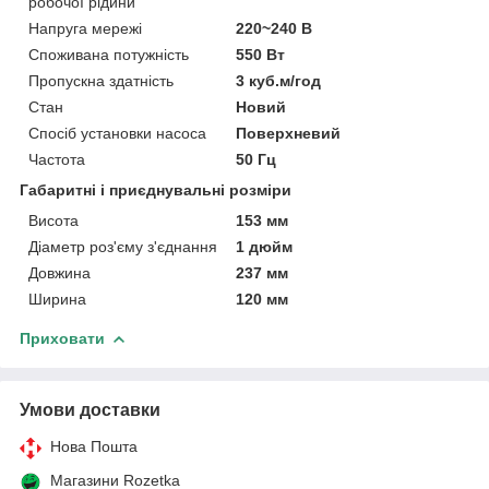
робочої рідини
Напруга мережі
220~240 В
Споживана потужність
550 Вт
Пропускна здатність
3 куб.м/год
Стан
Новий
Спосіб установки насоса
Поверхневий
Частота
50 Гц
Габаритні і приєднувальні розміри
Висота
153 мм
Діаметр роз'єму з'єднання
1 дюйм
Довжина
237 мм
Ширина
120 мм
Приховати
Умови доставки
Нова Пошта
Магазини Rozetka