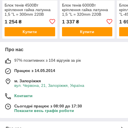
Блок тенів 4500Вт
Блок тенів 6000Вт
Блок
кріплення гайка латунна
кріплення гайка латунна
кріп
1,5 "L = 300mm 220В
1,5 "L = 320mm 220В
"L-4
Tenko
Tenko
1 254
1 337
1 6
₴
₴
Купити
Купити
Про нас
97% позитивних з 104 відгуків за рік
Працює з 14.05.2014
м. Запоріжжя
вул. Червона, 21, Запоріжжя, Україна
Контакти
Сьогодні працює з 08:00 до 17:30
Показати весь графік роботи