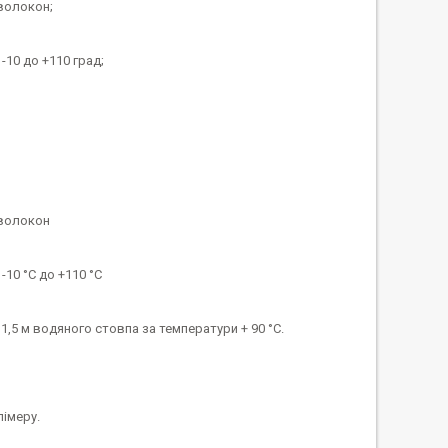
 волокон;
-10 до +110 град;
 волокон
-10 °C до +110 °C
1,5 м водяного стовпа за температури + 90 °C.
імеру.