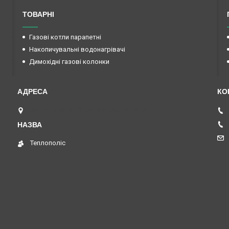
ТОВАРНІ
Газові котли парапетні
Накопичувальні водонагрівачі
Димохідні газові колонки
вул. Червона, 21, Запоріжжя, Україна
Теплополіс