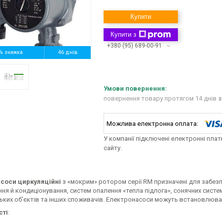
Купити
Купити з
+380 (95) 689-00-91
%
46 днів
повернення товару протягом 14 днів
з
У компанії підключені електронні пла
сайту.
асоси циркуляційні
з «мокрим» ротором серії RM призначені для забезп
я й кондиціонування, систем опалення «тепла підлога», сонячних систем
ьких об'єктів та інших споживачів. Електронасоси можуть встановлюват
сті
: