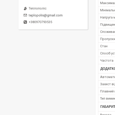
Максимал
Теплополіс
Мінімаль
teplopolis@gmail.com
Напруга 
+380970793535
Підвищен
Споживан
Пропускн
Стан
Спосіб у
Частота
ДОДАТК
Автомати
Захист ві
Плавний 
Тип вими
ГАБАРИТ
Висота