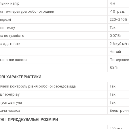
ьний напір
4 м
на температура робочої рідини
-10 град.
мережі
220~240 В
ня тиску
Так
а потужність
0.07 Вт
а здатність
2.6 куб.м/г
Новий
становки насоса
Поверхне
50 Гц
ОВІ ХАРАКТЕРИСТИКИ
чний контроль рівня робочої середовища
Так
д перегріву
Так
пуск двигуна
Так
кача насоса
Електронн
НІ І ПРИЄДНУВАЛЬНІ РОЗМІРИ
133 мм