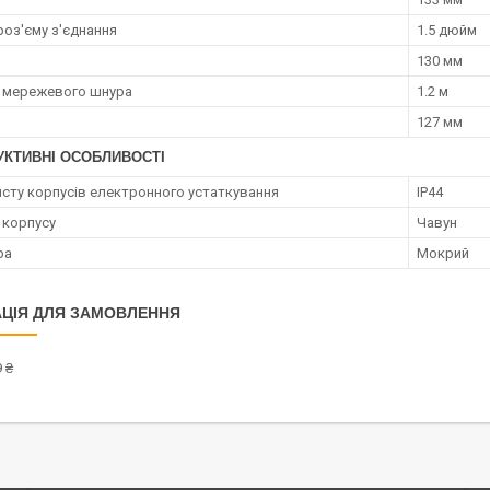
роз'єму з'єднання
1.5 дюйм
130 мм
 мережевого шнура
1.2 м
127 мм
УКТИВНІ ОСОБЛИВОСТІ
исту корпусів електронного устаткування
IP44
 корпусу
Чавун
ра
Мокрий
ЦІЯ ДЛЯ ЗАМОВЛЕННЯ
 ₴