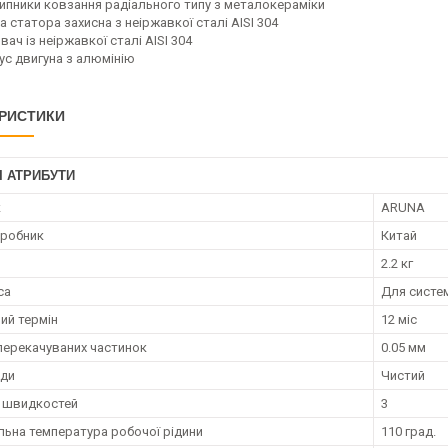
ипники ковзання радіального типу з металокераміки
а статора захисна з неіржавкої сталі AISI 304
вач із неіржавкої сталі AISI 304
ус двигуна з алюмінію
РИСТИКИ
І АТРИБУТИ
к
ARUNA
иробник
Китай
2.2 кг
са
Для систе
ий термін
12 міс
перекачуваних частинок
0.05 мм
оди
Чистий
ь швидкостей
3
ьна температура робочої рідини
110 град.