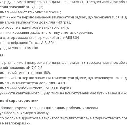
а рідина: чисті неагресивні рідини, що не містять твердих частинок або
вий показник pH 7,0-9,5;
имальний вміст гліколю: 50 проць.;
сті нижні та верхнє значення температури рідини, що перекачується: від 
имальна температура довкілля +40 град;
со робоче відцентрове закритого типу;
ипники ковзання радіального типу з металокераміки;
а статора захисна з неіржавкої сталі AISI 304;
вач із неіржавкої сталі AISI 304;
ус двигуна з алюмінію
ня
а рідина: чисті неагресивні рідини, що не містять твердих частинок або
евий показник pH 7,0-9,5
имальний вміст гліколю: 50%
сті нижні та верхнє значення температури рідини, що перекачується: від 
имальна температура довкілля +40 °C
имальний робочий тиск: 1 МПа (10 барів)
никнути кавітаційного шуму, тиск на всмоктуванні має бути не менш ніж 
ивні характеристики
блокові горизонтальні рядні з одним робочим колесом
ус насосної камери з чавуну
со робоче відцентрове закритого типу виготовлене з термостійкого пол
із металокераміки