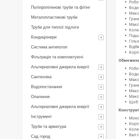
Робоч
Поліпропіленові труби та фітінг
Водне
Макс
Металопластикові труби
Грани
Макс
Труби для теплої підлоги
Коле
Підш
Кондиціонери
Гільз
Відби
Система антипотоп
Корп
Фільтрація та комплектуючі
Обмежен
Альтернативні джерела енергії
Робоч
Водн
Сантехніка
Макс
Грани
Водопостачання
Макс
Макс
Опалення
Щоб у
Альтернативні джерела енергії
Конструкт
Інструмент
Моно
Корп
Труби та арматура
Коле
Вал 
Сад город