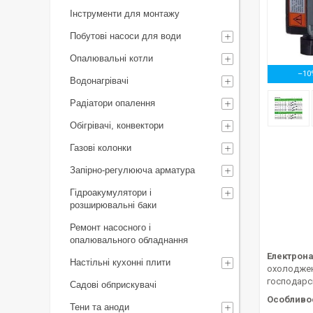
Інструменти для монтажу
Побутові насоси для води
Опалювальні котли
–10
Водонагрівачі
Радіатори опалення
Обігрівачі, конвектори
Газові колонки
Запірно-регулююча арматура
Гідроакумулятори і
розширювальні баки
Ремонт насосного і
опалювального обладнання
Електрон
Настільні кухонні плити
охолодженн
господарс
Садові обприскувачі
Особливо
Тени та аноди