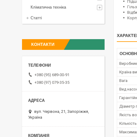
Підш
Гільз
Кліматична техніка
Відби
Статті
Корп
ХАРАКТЕ
КОНТАКТИ
ОСНОВН
Виробни
Країна в
+380 (95) 689-00-91
Вага
+380 (97) 079-35-35
Вид насо
Гарантійн
Діаметр 
вул. Червона, 21, Запоріжжя,
Якість в
Україна
Кількіст
Максимал