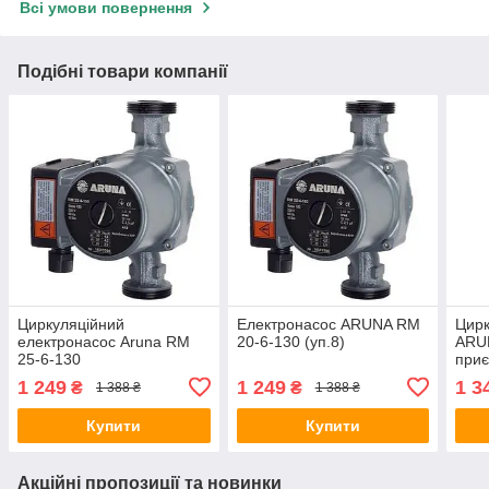
Всі умови повернення
Подібні товари компанії
Циркуляційний
Електронасос ARUNA RM
Цирк
електронасос Aruna RM
20-6-130 (уп.8)
ARU
25-6-130
приє
(пач.
1 249
1 249
1 3
₴
₴
1 388 ₴
1 388 ₴
Купити
Купити
Акційні пропозиції та новинки