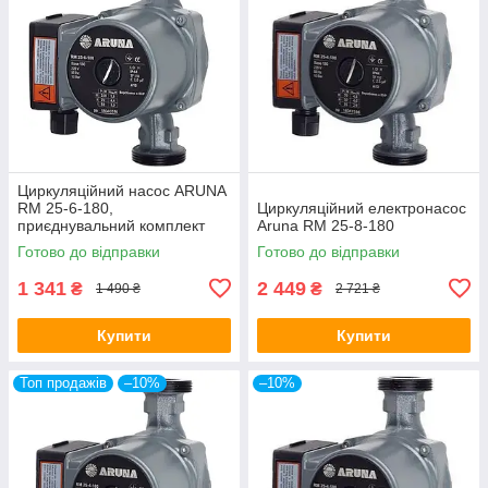
Циркуляційний насос ARUNA
RM 25-6-180,
Циркуляційний електронасос
приєднувальний комплект
Aruna RM 25-8-180
(пач. 8)
Готово до відправки
Готово до відправки
1 341
2 449
₴
₴
1 490 ₴
2 721 ₴
Купити
Купити
Топ продажів
–10%
–10%