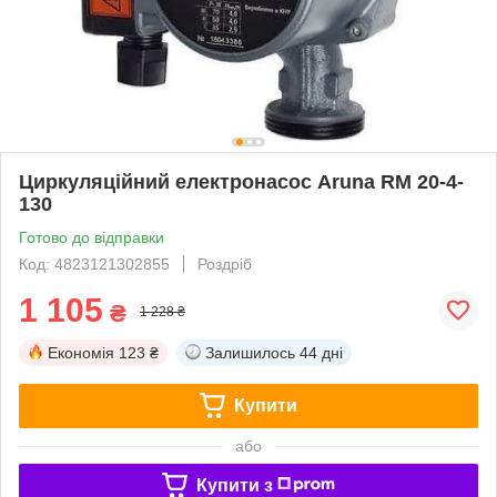
Циркуляційний електронасос Aruna RM 20-4-
130
Готово до відправки
Код: 4823121302855
Роздріб
1 105
₴
1 228 ₴
Економія
123 ₴
Залишилось
44 дні
Купити
або
Купити з