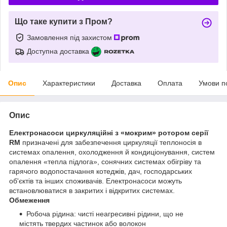
Що таке купити з Пром?
Замовлення під захистом
Доступна доставка
Опис
Характеристики
Доставка
Оплата
Умови п
Опис
Електронасоси циркуляційні з «мокрим» ротором серії
RM
призначені для забезпечення циркуляції теплоносія в
системах опалення, охолодження й кондиціонування, систем
опалення «тепла підлога», сонячних системах обігріву та
гарячого водопостачання котеджів, дач, господарських
об'єктів та інших споживачів. Електронасоси можуть
встановлюватися в закритих і відкритих системах.
Обмеження
Робоча рідина: чисті неагресивні рідини, що не
містять твердих частинок або волокон