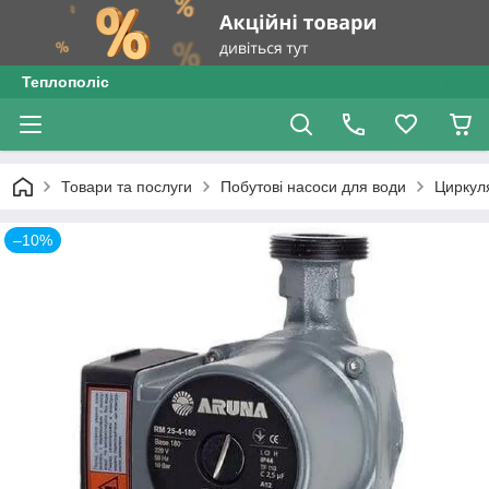
Теплополіс
Товари та послуги
Побутові насоси для води
Циркул
–10%