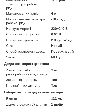
Максимальна
110 град.
температура робочої
рідини
Максимальний напір
4 м
Мінімальна температура
-10 град.
робочої рідини
Напруга мережі
220~240 В
Споживана потужність
0.07 Вт
Пропускна здатність
2.3 куб.м/год
Стан
Новий
Спосіб установки насоса
Поверхневий
Частота
50 Гц
Додаткові характеристики
Автоматичний контроль
Так
рівня робочої середовища
Захист від перегріву
Так
Плавний пуск двигуна
Так
Габаритні і приєднувальні розміри
Висота
133 мм
Діаметр роз'єму з'єднання
1 дюйм