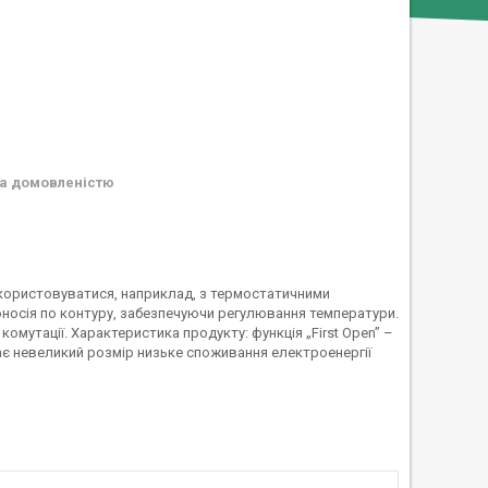
а домовленістю
користовуватися, наприклад, з термостатичними
оносія по контуру, забезпечуючи регулювання температури.
утації. Характеристика продукту: функція „First Open” –
є невеликий розмір низьке споживання електроенергії