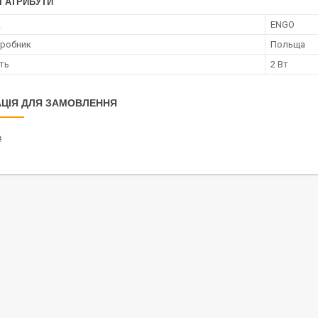
І АТРИБУТИ
к
ENGO
иробник
Польща
ть
2 Вт
ЦІЯ ДЛЯ ЗАМОВЛЕННЯ
₴