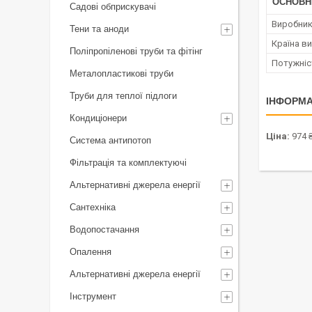
ОСНОВН
Садові обприскувачі
Виробни
Тени та аноди
Країна в
Поліпропіленові труби та фітінг
Потужніс
Металопластикові труби
Труби для теплої підлоги
ІНФОРМА
Кондиціонери
Ціна:
974 
Система антипотоп
Фільтрація та комплектуючі
Альтернативні джерела енергії
Сантехніка
Водопостачання
Опалення
Альтернативні джерела енергії
Інструмент