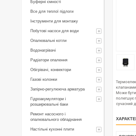
Буферні ємності
Все для теплої підлоги
Інструменти для монтажу
Побутові насоси для води
Опалювальні котли
Водонагрівачі
Радіатори опалення
Обігрівачі, конвектори
Газові колонки
Термоелек
клапанами
Запірно-регулююча арматура
Може бути 
полегшує 
Гідроакумулятори і
сучасний д
розширювальні баки
Ремонт насосного і
ХАРАКТЕ
опалювального обладнання
Настільні кухонні плити