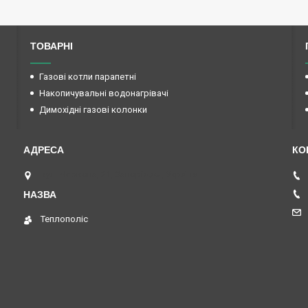
ТОВАРНІ
Газові котли парапетні
Накопичувальні водонагрівачі
Димохідні газові колонки
вул. Червона, 21, Запоріжжя, Україна
Теплополіс