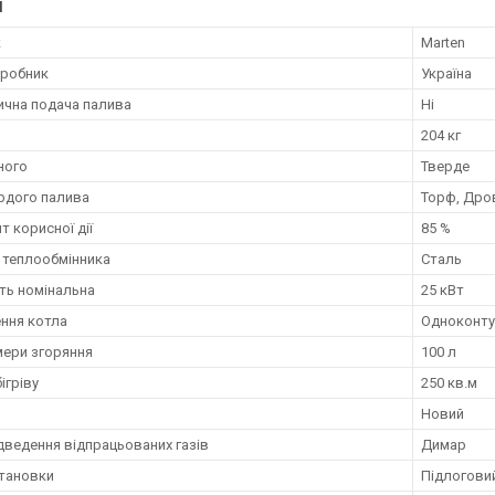
І
к
Marten
иробник
Україна
чна подача палива
Ні
204 кг
ного
Тверде
рдого палива
Торф, Дров
т корисної дії
85 %
 теплообмінника
Сталь
ть номінальна
25 кВт
ння котла
Одноконту
мери згоряння
100 л
ігріву
250 кв.м
Новий
ідведення відпрацьованих газів
Димар
становки
Підлогови