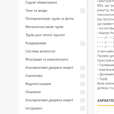
Пристрій п
Садові обприскувачі
85%, що за
решітці, 
Тени та аноди
теплоносія
Поліпропіленові труби та фітінг
Що пропон
Це сімейст
Металопластикові труби
• Котел Mar
• Marten Pr
Труби для теплої підлоги
• –– // –– 
• –– // –– 
Кондиціонери
• –– // –– 
Система антипотоп
З них найп
Паливо дл
Фільтрація та комплектуючі
Пристрій 
• Паливни
Альтернативні джерела енергії
• Кам'яне в
• Дровами
Сантехніка
• Торф.
Крім зазн
Водопостачання
ділянці то
Опалення
Альтернативні джерела енергії
ХАРАКТЕ
Інструмент