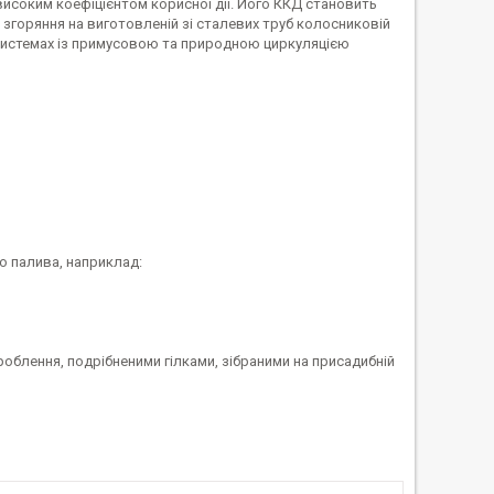
исоким коефіцієнтом корисної дії. Його ККД становить
згоряння на виготовленій зі сталевих труб колосниковій
системах із примусовою та природною циркуляцією
о палива, наприклад:
блення, подрібненими гілками, зібраними на присадибній