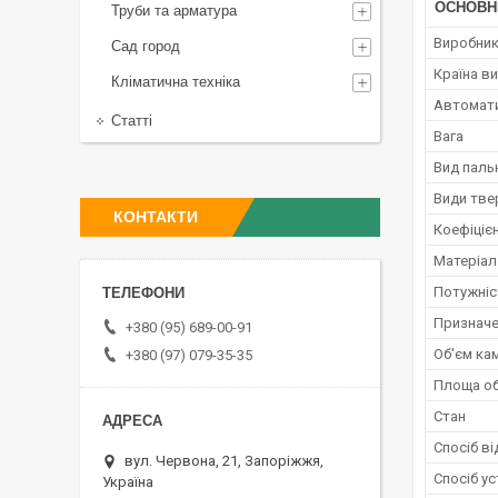
ОСНОВН
Труби та арматура
Виробни
Сад город
Країна в
Кліматична техніка
Автомати
Статті
Вага
Вид паль
Види тве
КОНТАКТИ
Коефіцієн
Матеріал
Потужніс
Призначе
+380 (95) 689-00-91
Об'єм ка
+380 (97) 079-35-35
Площа об
Стан
Спосіб в
вул. Червона, 21, Запоріжжя,
Спосіб у
Україна