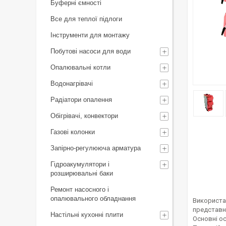
Буферні ємності
Все для теплої підлоги
Інструменти для монтажу
Побутові насоси для води
Опалювальні котли
Водонагрівачі
Радіатори опалення
Обігрівачі, конвектори
Газові колонки
Запірно-регулююча арматура
Гідроакумулятори і
розширювальні баки
Ремонт насосного і
опалювального обладнання
Використан
представни
Настільні кухонні плити
Основні ос