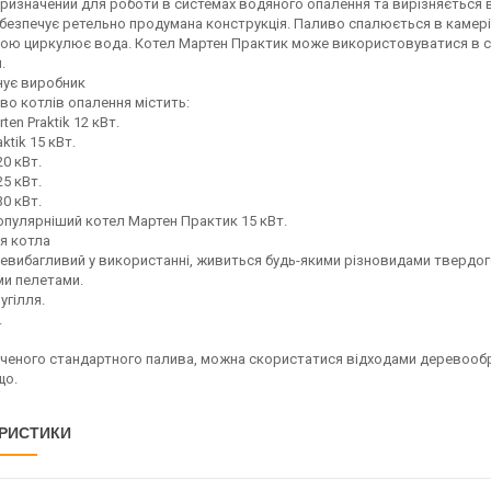
ризначений для роботи в системах водяного опалення та вирізняється в
безпечує ретельно продумана конструкція. Паливо спалюється в камері 
якою циркулює вода. Котел Мартен Практик може використовуватися в 
.
ує виробник
во котлів опалення містить:
ten Praktik 12 кВт.
aktik 15 кВт.
20 кВт.
25 кВт.
30 кВт.
опулярніший котел Мартен Практик 15 кВт.
я котла
невибагливий у використанні, живиться будь-якими різновидами твердог
ми пелетами.
угілля.
.
аченого стандартного палива, можна скористатися відходами деревообро
що.
РИСТИКИ