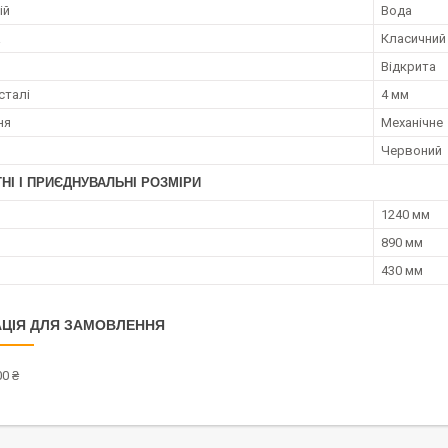
ій
Вода
а
Класичний
и
Відкрита
сталі
4 мм
ня
Механічне
Червоний
НІ І ПРИЄДНУВАЛЬНІ РОЗМІРИ
1240 мм
890 мм
430 мм
ЦІЯ ДЛЯ ЗАМОВЛЕННЯ
0 ₴