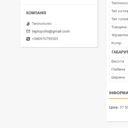
Теплонос
Тип котл
Тип топк
Теплополіс
Товщина 
teplopolis@gmail.com
Управлін
+380970793535
Колір
ГАБАРИТ
Висота
Глибина
Ширина
ІНФОРМА
Ціна:
37 50