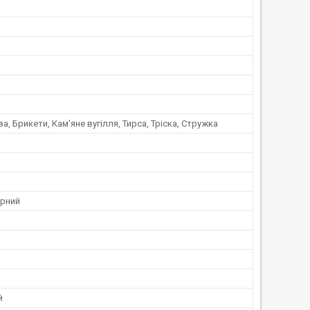
а, Брикети, Кам'яне вугілля, Тирса, Тріска, Стружка
рний
й