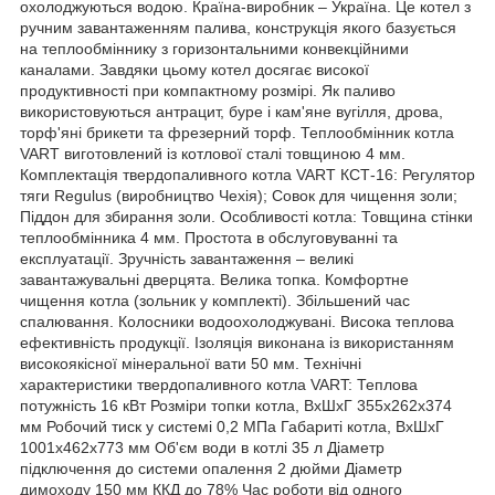
охолоджуються водою. Країна-виробник – Україна. Це котел з
ручним завантаженням палива, конструкція якого базується
на теплообміннику з горизонтальними конвекційними
каналами. Завдяки цьому котел досягає високої
продуктивності при компактному розмірі. Як паливо
використовуються антрацит, буре і кам'яне вугілля, дрова,
торф'яні брикети та фрезерний торф. Теплообмінник котла
VART виготовлений із котлової сталі товщиною 4 мм.
Комплектація твердопаливного котла VART КСТ-16: Регулятор
тяги Regulus (виробництво Чехія); Совок для чищення золи;
Піддон для збирання золи. Особливості котла: Товщина стінки
теплообмінника 4 мм. Простота в обслуговуванні та
експлуатації. Зручність завантаження – великі
завантажувальні дверцята. Велика топка. Комфортне
чищення котла (зольник у комплекті). Збільшений час
спалювання. Колосники водоохолоджувані. Висока теплова
ефективність продукції. Ізоляція виконана із використанням
високоякісної мінеральної вати 50 мм. Технічні
характеристики твердопаливного котла VART: Теплова
потужність 16 кВт Розміри топки котла, ВхШхГ 355х262х374
мм Робочий тиск у системі 0,2 МПа Габариті котла, ВхШхГ
1001х462х773 мм Об'єм води в котлі 35 л Діаметр
підключення до системи опалення 2 дюйми Діаметр
димоходу 150 мм ККД до 78% Час роботи від одного