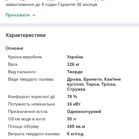
завантаження до 8 годин Гарантія 36 місяців
Приховати
Характеристики
Основні
Країна виробник
Україна
Вага
126 кг
Вид пального
Тверде
Види твердого палива
Дрова, Брикети, Кам'яне
вугілля, Тирса, Тріска,
Стружка
Коефіцієнт корисної дії
78 %
Потужність номінальна
16 кВт
Призначення котла
Одноконтурний
Об'єм води в котлі
35 л
Площа обігріву
160 кв.м
Витрата твердого палива
6 кг/год