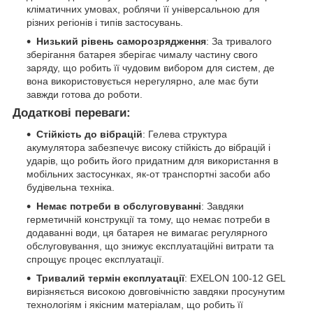
кліматичних умовах, роблячи її універсальною для
різних регіонів і типів застосувань.
Низький рівень саморозрядження
: За тривалого
зберігання батарея зберігає чималу частину свого
заряду, що робить її чудовим вибором для систем, де
вона використовується нерегулярно, але має бути
завжди готова до роботи.
Додаткові переваги:
Стійкість до вібрацій
: Гелева структура
акумулятора забезпечує високу стійкість до вібрацій і
ударів, що робить його придатним для використання в
мобільних застосунках, як-от транспортні засоби або
будівельна техніка.
Немає потреби в обслуговуванні
: Завдяки
герметичній конструкції та тому, що немає потреби в
додаванні води, ця батарея не вимагає регулярного
обслуговування, що знижує експлуатаційні витрати та
спрощує процес експлуатації.
Тривалий термін експлуатації
: EXELON 100-12 GEL
вирізняється високою довговічністю завдяки просунутим
технологіям і якісним матеріалам, що робить її