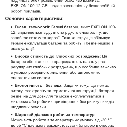
надійність електроживлення особливо важлива,
EXELON 100-12 GEL надає впевненість у безперебійній
роботі приладів.
Основні характеристики:
Гелеві технології
: Гелеві батареї, як-от EXELON 100-
12, вирізняються відсутністю рідкого електроліту, що
запобігає витоку та корозії. Така конструкція збільшує
термін експлуатації батареї та робить її безпечнішою в
експлуатації.
Висока стійкість до глибоких розряджень
: Ця
батарея зберігає свою працездатність навіть у разі
регулярних глибоких розряджень, що особливо важливо
в умовах резервного живлення або автономних
енергетичних систем.
Екологічність і безпека
: Завдяки тому, що немає
витоку, електроліту та герметичної конструкції, батарея
безпечна для довкілля та може експлуатуватися в
житлових або робочих приміщеннях без ризику викидів
шкідливих речовин.
Широкий діапазон робочих температур
:
Можливість роботи в температурних умовах від -20 °C
до 55 °C дає змогу використовувати батарею в суворих