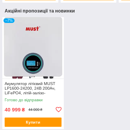
Акційні пропозиції та новинки
–7%
Акумулятор літієвий MUST
LP1600-24200, 24В 200Ач,
LiFePO4, літій-залізо-
фосфатна АКБ
Готово до відправки
40 999
₴
44 000 ₴
Купити