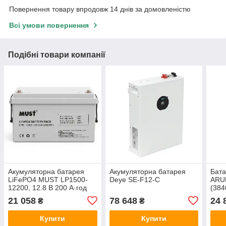
Повернення товару впродовж 14 днів за домовленістю
Всі умови повернення
Подібні товари компанії
Акумуляторна батарея
Акумуляторна батарея
Бата
LiFePO4 MUST LP1500-
Deye SE-F12-C
ARU
12200, 12.8 В 200 А·год
(38
21 058
78 648
24 
₴
₴
Купити
Купити