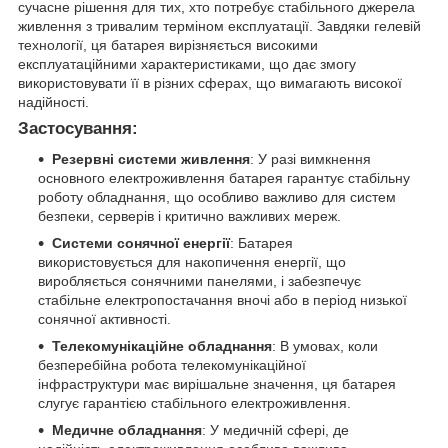
сучасне рішення для тих, хто потребує стабільного джерела
живлення з тривалим терміном експлуатації. Завдяки гелевій
технології, ця батарея вирізняється високими
експлуатаційними характеристиками, що дає змогу
використовувати її в різних сферах, що вимагають високої
надійності.
Застосування:
Резервні системи живлення
: У разі вимкнення
основного електроживлення батарея гарантує стабільну
роботу обладнання, що особливо важливо для систем
безпеки, серверів і критично важливих мереж.
Системи сонячної енергії
: Батарея
використовується для накопичення енергії, що
виробляється сонячними панелями, і забезпечує
стабільне електропостачання вночі або в період низької
сонячної активності.
Телекомунікаційне обладнання
: В умовах, коли
безперебійна робота телекомунікаційної
інфраструктури має вирішальне значення, ця батарея
слугує гарантією стабільного електроживлення.
Медичне обладнання
: У медичній сфері, де