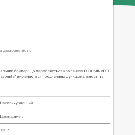
а домовленістю
вальний бойлер, що виробляється компанією ELDOMINVEST
Favourite" вирізняється поєднанням функціональності та
Накопичувальний
Циліндрична
120 л