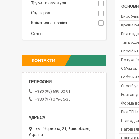
Труби та арматура
ОСНОВН
Сад город
Виробни
Кліматична техніка
Країна в
Статті
Вид водо
Тип водо
Спосіб на
Потужніс
КОНТАКТИ
Об'єм єм
Робочий 
Спосіб у
+380 (95) 689-00-91
Розташу
+380 (97) 079-35-35
Форма во
Вид ТЕНа
Підводка
вул. Червона, 21, Запоріжжя,
Нагрівал
Україна
Напруга 