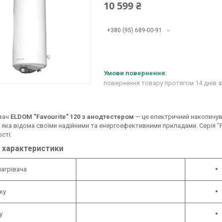
10 599 ₴
+380 (95) 689-00-91
повернення товару протягом 14 днів
з
вач
ELDOM "Favourite" 120 з анодтестером
— це електричний накопичу
, яка відома своїми надійними та енергоефективними приладами. Серія "
сті.
і характеристики
нагрівача
ку
у