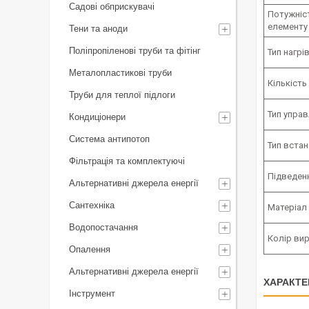
Садові обприскувачі
Потужніс
елементу
Тени та аноди
Поліпропіленові труби та фітінг
Тип нагрі
Металопластикові труби
Кількість
Труби для теплої підлоги
Тип упра
Кондиціонери
Система антипотоп
Тип вста
Фільтрація та комплектуючі
Підведен
Альтернативні джерела енергії
Сантехніка
Матеріал
Водопостачання
Колір ви
Опалення
Альтернативні джерела енергії
ХАРАКТЕ
Інструмент