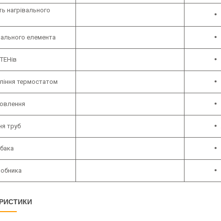
ть нагрівального
вального елемента
 ТЕНів
вління термостатом
новлення
ня труб
 бака
робника
РИСТИКИ