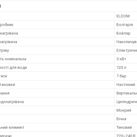
І
к
ELDOM
иробник
Болгарія
нагрівача
Бойлер
нагрівача
Накопичув
гріву
Електричн
ть номінальна
3 кВт
ності для води
120 л
тиск
7 бар
становки
Настінний
вання
Вертикаль
донагрівача
Циліндрич
Мокрий
Бічна
ьний елемент
Теновий
мережі
220~240 В