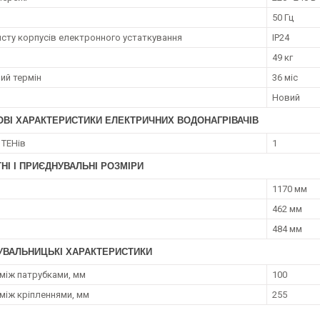
50 Гц
исту корпусів електронного устаткування
IP24
49 кг
ий термін
36 міс
Новий
ОВІ ХАРАКТЕРИСТИКИ ЕЛЕКТРИЧНИХ ВОДОНАГРІВАЧІВ
 ТЕНів
1
НІ І ПРИЄДНУВАЛЬНІ РОЗМІРИ
1170 мм
462 мм
484 мм
УВАЛЬНИЦЬКІ ХАРАКТЕРИСТИКИ
 між патрубками, мм
100
 між кріпленнями, мм
255