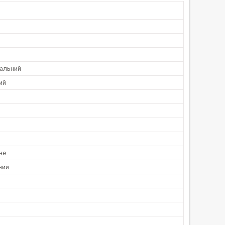
альний
ий
не
ний