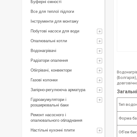
Буферні ємності
Все для теплої підлоги
Інструменти для монтажу
Побутові насоси для води
Опалювальні котли
Водонагрівачі
Радіатори опалення
Обігрівачі, конвектори
Водонагрі
(Болгарія)
Газові колонки
довговічно
Запірно-регулююча арматура
Загальн
Гідроакумулятори і
Тип водо
розширювальні баки
Ремонт насосного і
Форма ба
опалювального обладнання
Настільні кухонні плити
Об'єм бак