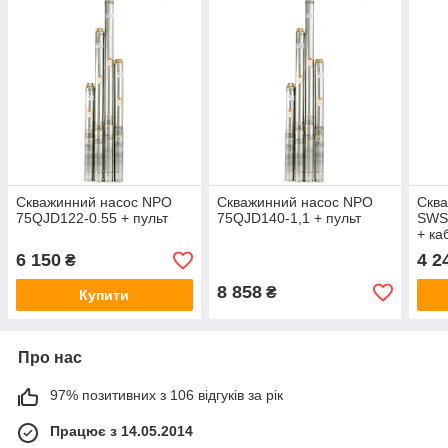
Скважинний насос NPO
Скважинний насос NPO
Сква
75QJD122-0.55 + пульт
75QJD140-1,1 + пульт
SWS 
+ ка
6 150
4 2
₴
8 858
₴
Купити
Про нас
97% позитивних з 106 відгуків за рік
Працює з 14.05.2014