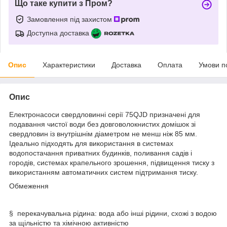
Що таке купити з Пром?
Замовлення під захистом
Доступна доставка
Опис
Характеристики
Доставка
Оплата
Умови п
Опис
Електронасоси свердловинні серії 75QJD призначені для
подавання чистої води без довговолокнистих домішок зі
свердловин із внутрішнім діаметром не менш ніж 85 мм.
Ідеально підходять для використання в системах
водопостачання приватних будинків, поливання садів і
городів, системах крапельного зрошення, підвищення тиску з
використанням автоматичних систем підтримання тиску.
Обмеження
§ перекачувальна рідина: вода або інші рідини, схожі з водою
за щільністю та хімічною активністю