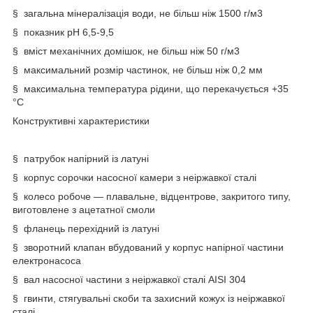
§ загальна мінералізація води, не більш ніж 1500 г/м3
§ показник pH 6,5-9,5
§ вміст механічних домішок, не більш ніж 50 г/м3
§ максимальний розмір частинок, не більш ніж 0,2 мм
§ максимальна температура рідини, що перекачується +35
°C
Конструктивні характеристики
§ патрубок напірний із латуні
§ корпус сорочки насосної камери з неіржавкої сталі
§ колесо робоче — плавальне, відцентрове, закритого типу,
виготовлене з ацетатної смоли
§ фланець перехідний із латуні
§ зворотний клапан вбудований у корпус напірної частини
електронасоса
§ вал насосної частини з неіржавкої сталі AISI 304
§ гвинти, стягувальні скоби та захисний кожух із неіржавкої
сталі