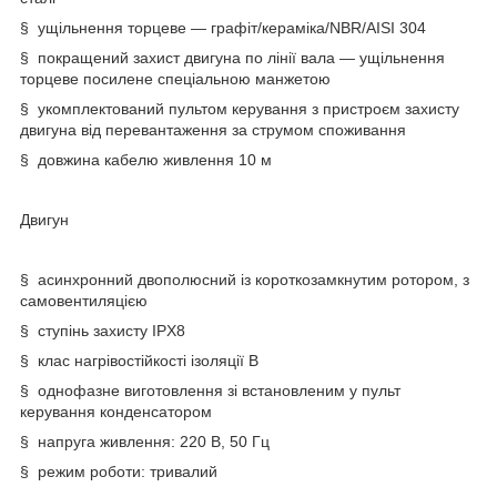
§ ущільнення торцеве — графіт/кераміка/NBR/AISI 304
§ покращений захист двигуна по лінії вала — ущільнення
торцеве посилене спеціальною манжетою
§ укомплектований пультом керування з пристроєм захисту
двигуна від перевантаження за струмом споживання
§ довжина кабелю живлення 10 м
Двигун
§ асинхронний двополюсний із короткозамкнутим ротором, з
самовентиляцією
§ ступінь захисту IPX8
§ клас нагрівостійкості ізоляції В
§ однофазне виготовлення зі встановленим у пульт
керування конденсатором
§ напруга живлення: 220 В, 50 Гц
§ режим роботи: тривалий