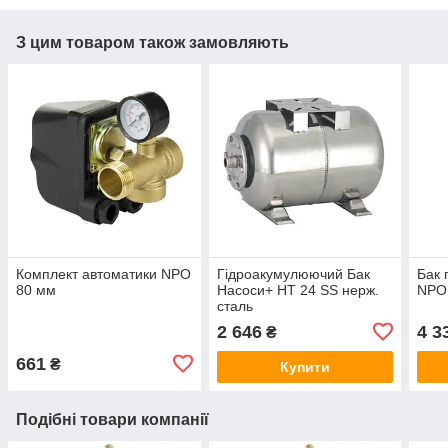
З цим товаром також замовляють
Комплект автоматики NPO
Гідроакумулюючий Бак
Бак 
80 мм
Насоси+ HT 24 SS нерж.
NPO
сталь
2 646
4 3
₴
661
₴
Купити
Подібні товари компанії