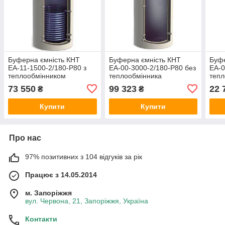
Буферна ємність КНТ
Буферна ємність КНТ
Буфе
ЕА-11-1500-2/180-P80 з
ЕА-00-3000-2/180-P80 без
ЕА-0
теплообмінником
теплообмінника
тепл
73 550
99 323
22 
₴
₴
Купити
Купити
Про нас
97% позитивних з 104 відгуків за рік
Працює з 14.05.2014
м. Запоріжжя
вул. Червона, 21, Запоріжжя, Україна
Контакти