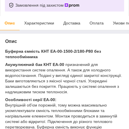
Замовлення під захистом
Опис
Характеристики
Доставка
Оплата
Умови п
Опис
Буферна ємність КНТ ЕА-00-1500-2/180-P80 без
теплообмінника
Акумулюючий бак
КНТ ЕА-00
призначений для
використання систем опалення. А також для холодного
водопостачання. Подані у вигляді єдиної закритої конструкції.
Баки виготовляються з якісної чорної сталі. Усередині
залишаються без покриття. Працюють у системі опалення з
надлишковим тиском теплоносія.
Особливості серії ЕА-00:
Внутрішній об'єм порожній, тому можна максимально
укомплектувати ємність теплообмінними блоками та
нагрівальним елементом. Монтаж проводиться в замкнутій
системі або відкритої. Підключення до різного теплового
перетворювача. Буферна ємність виконує функцію