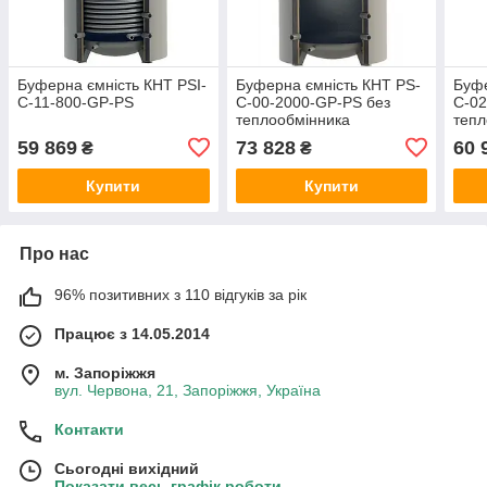
Буферна ємність КНТ PSІ-
Буферна ємність КНТ PS-
Буфе
C-11-800-GP-PS
C-00-2000-GP-PS без
C-02
теплообмінника
теп
59 869
73 828
60 
₴
₴
Купити
Купити
Про нас
96% позитивних з 110 відгуків за рік
Працює з 14.05.2014
м. Запоріжжя
вул. Червона, 21, Запоріжжя, Україна
Контакти
Сьогодні вихідний
Показати весь графік роботи