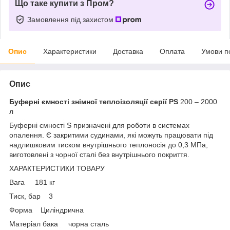
Що таке купити з Пром?
Замовлення під захистом
Опис
Характеристики
Доставка
Оплата
Умови п
Опис
Буферні ємності знімної теплоізоляції серії PS
200 – 2000
л
Буферні ємності S призначені для роботи в системах
опалення. Є закритими судинами, які можуть працювати під
надлишковим тиском внутрішнього теплоносія до 0,3 МПа,
виготовлені з чорної сталі без внутрішнього покриття.
ХАРАКТЕРИСТИКИ ТОВАРУ
Вага 181 кг
Тиск, бар 3
Форма Циліндрична
Матеріал бака чорна сталь