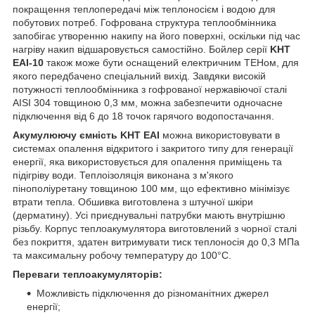
покращення теплопередачі між теплоносієм і водою для
побутових потреб. Гофрована структура теплообмінника
запобігає утворенню накипу на його поверхні, оскільки під час
нагріву накип відшаровується самостійно. Бойлер серії
KHT
EAI-10
також може бути оснащений електричним ТЕНом, для
якого передбачено спеціальний вихід. Завдяки високій
потужності теплообмінника з гофрованої нержавіючої сталі
AISI 304 товщиною 0,3 мм, можна забезпечити одночасне
підключення від 6 до 18 точок гарячого водопостачання.
Акумулюючу ємність KHT EAI
можна використовувати в
системах опалення відкритого і закритого типу для генерації
енергії, яка використовується для опалення приміщень та
підігріву води. Теплоізоляція виконана з м'якого
пінополіуретану товщиною 100 мм, що ефективно мінімізує
втрати тепла. Обшивка виготовлена з штучної шкіри
(дерматину). Усі приєднувальні патрубки мають внутрішню
різьбу. Корпус теплоакумулятора виготовлений з чорної сталі
без покриття, здатен витримувати тиск теплоносія до 0,3 МПа
та максимальну робочу температуру до 100°С.
Переваги теплоакумуляторів:
Можливість підключення до різноманітних джерел
енергії;