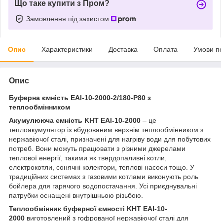
Що таке купити з Пром?
Замовлення під захистом
Опис
Характеристики
Доставка
Оплата
Умови п
Опис
Буферна ємність ЕАІ-10-2000-2/180-P80 з
теплообмінником
Акумулююча ємність KHT EAI-10-2000
– це
теплоакумулятор із вбудованим верхнім теплообмінником з
нержавіючої сталі, призначені для нагріву води для побутових
потреб. Вони можуть працювати з різними джерелами
теплової енергії, такими як твердопаливні котли,
електрокотли, сонячні колектори, теплові насоси тощо. У
традиційних системах з газовими котлами виконують роль
бойлера для гарячого водопостачання. Усі приєднувальні
патрубки оснащені внутрішньою різьбою.
Теплообмінник буферної ємності KHT EAI-10-
2000
виготовлений з гофрованої нержавіючої сталі для