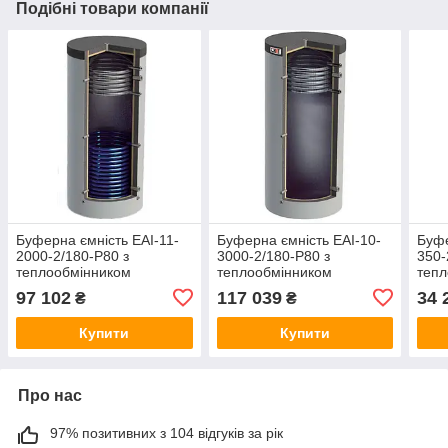
Подібні товари компанії
Буферна ємність ЕАІ-11-
Буферна ємність ЕАІ-10-
Буфе
2000-2/180-P80 з
3000-2/180-P80 з
350-
теплообмінником
теплообмінником
тепл
97 102
117 039
34 
₴
₴
Купити
Купити
Про нас
97% позитивних з 104 відгуків за рік