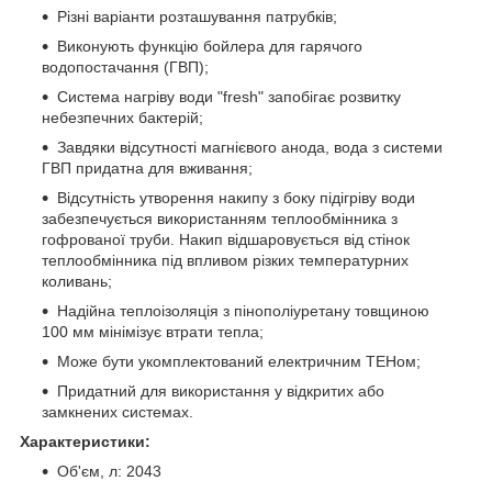
Різні варіанти розташування патрубків;
Виконують функцію бойлера для гарячого
водопостачання (ГВП);
Система нагріву води "fresh" запобігає розвитку
небезпечних бактерій;
Завдяки відсутності магнієвого анода, вода з системи
ГВП придатна для вживання;
Відсутність утворення накипу з боку підігріву води
забезпечується використанням теплообмінника з
гофрованої труби. Накип відшаровується від стінок
теплообмінника під впливом різких температурних
коливань;
Надійна теплоізоляція з пінополіуретану товщиною
100 мм мінімізує втрати тепла;
Може бути укомплектований електричним ТЕНом;
Придатний для використання у відкритих або
замкнених системах.
Характеристики:
Об'єм, л: 2043