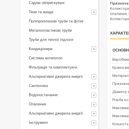
Садові обприскувачі
Призначе
Колектори
Тени та аноди
опалення, 
Колектори
Поліпропіленові труби та фітінг
Металопластикові труби
ХАРАКТЕ
Труби для теплої підлоги
Кондиціонери
ОСНОВН
Система антипотоп
Виробни
Фільтрація та комплектуючі
Країна в
Матеріал
Альтернативні джерела енергії
Призначе
Сантехніка
Діаметр 
Водопостачання
Різьба к
Опалення
Максимал
Альтернативні джерела енергії
Максимал
Інструмент
Кількість