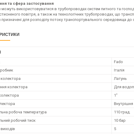
ння та сфера застосування
 можуть використовуватися в трубопроводах систем питного та господ
стисненого повітря, а також на технологічних трубопроводах, що трансп
 призначені для розподілу потоку транспортувального середовища до 
РИСТИКИ
І
к
Fado
иробник
Італія
 колектора
Латунь
ння колектора
Для водопо
колектора
1"
олектора
Внутрішня
ьна робоча температура
110 град.
ьний робочий тиск
10 бар
 виходів
5