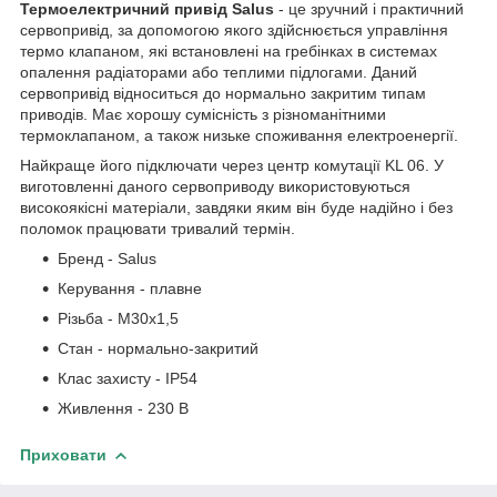
Термоелектричний привід Salus
- це зручний і практичний
сервопривід, за допомогою якого здійснюється управління
термо клапаном, які встановлені на гребінках в системах
опалення радіаторами або теплими підлогами. Даний
сервопривід відноситься до нормально закритим типам
приводів. Має хорошу сумісність з різноманітними
термоклапаном, а також низьке споживання електроенергії.
Найкраще його підключати через центр комутації KL 06. У
виготовленні даного сервоприводу використовуються
високоякісні матеріали, завдяки яким він буде надійно і без
поломок працювати тривалий термін.
Бренд - Salus
Керування - плавне
Різьба - M30x1,5
Стан - нормально-закритий
Клас захисту - IP54
Живлення - 230 В
Приховати