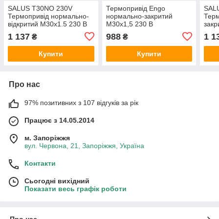
SALUS T30NO 230V
Термопривід Engo
SAL
Термопривід нормально-
нормально-закритий
Терм
відкритий M30x1.5 230 В
М30х1,5 230 В
закр
***
***
1 137
988
1 1
₴
₴
Купити
Купити
Про нас
97% позитивних з 107 відгуків за рік
Працює з 14.05.2014
м. Запоріжжя
вул. Червона, 21, Запоріжжя, Україна
Контакти
Сьогодні вихідний
Показати весь графік роботи
Про нас