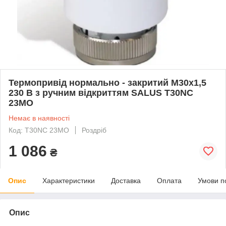
Термопривід нормально - закритий M30x1,5
230 В з ручним відкриттям SALUS T30NC
23MO
Немає в наявності
Код: T30NC 23MO
Роздріб
1 086
₴
Опис
Характеристики
Доставка
Оплата
Умови п
Опис