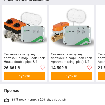
Система захисту від
Система захисту від
Сист
протікання води Leak Lock
протікання води Leak Lock
прот
House double pipe 3/4
Apartment (singl pipe) 1/2
Apar
26 661
14 592
21 
₴
₴
Купити
Купити
Про нас
97% позитивних з 107 відгуків за рік