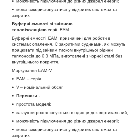
можливість підключення до різних джерел енергії;
може використовуватися у відкритих системах та
закритих
Буферні ємності зі
знімною
теплоізоляцією
серії EAМ
Буферні ємності EAМ призначені для роботи в
системах опалення. Є закритими судинами, які можуть
працювати під зайвим тиском внутрішньої рідини
теплоносія до 0,3 МПа, виготовлені з чорної сталі без
внутрішнього покриття.
Маркування EAМ-V
EAМ – серія
V – номінальний обсяг
Переваги :
простота моделі;
заглушки розташовуються в один рядок вертикальний;
можливість підключення до різних джерел енергії;
може використовуватися у відкритих системах та
закритих