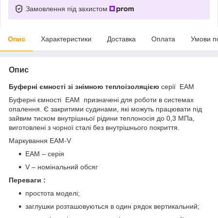
Замовлення під захистом
Опис
Характеристики
Доставка
Оплата
Умови п
Опис
Буферні ємності зі
знімною теплоізоляцією
серії EAМ
Буферні ємності EAМ призначені для роботи в системах
опалення. Є закритими судинами, які можуть працювати під
зайвим тиском внутрішньої рідини теплоносія до 0,3 МПа,
виготовлені з чорної сталі без внутрішнього покриття.
Маркування EAМ-V
EAМ – серія
V – номінальний обсяг
Переваги :
простота моделі;
заглушки розташовуються в один рядок вертикальний;