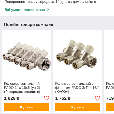
Повернення товару впродовж 14 днів за домовленістю
Всі умови повернення
Подібні товари компанії
Колектор вентильний
Колектор вентильний з
Коле
FADO 1" x 16x5 (уп 2)
фітингом FADO 3/4" x 16/4
FADO
(Розпродаж залишків)
(KVO04)
1 829
1 762
719
₴
₴
Купити
Купити