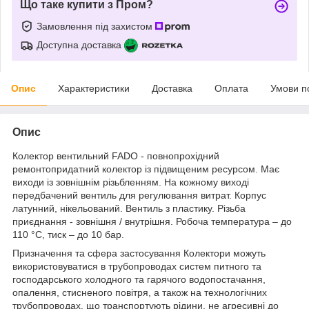
Що таке купити з Пром?
Замовлення під захистом
Доступна доставка
Опис
Характеристики
Доставка
Оплата
Умови п
Опис
Колектор вентильний FADO - повнопрохідний
ремонтопридатний колектор із підвищеним ресурсом. Має
виходи із зовнішнім різьбленням. На кожному виході
передбачений вентиль для регулювання витрат. Корпус
латунний, нікельований. Вентиль з пластику. Різьба
приєднання - зовнішня / внутрішня. Робоча температура – до
110 °С, тиск – до 10 бар.
Призначення та сфера застосування Колектори можуть
використовуватися в трубопроводах систем питного та
господарського холодного та гарячого водопостачання,
опалення, стисненого повітря, а також на технологічних
трубопроводах, що транспортують рідини, не агресивні до