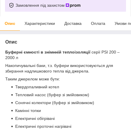
Замовлення під захистом
Опис
Характеристики
Доставка
Оплата
Умови п
Опис
Буферні ємності в знімнній теплоізоляції
серії PSI 200 –
2000 л
Накопичувальні баки, т.з. буфери використовуються для
збирання надлишкового тепла від джерела.
Таким джерелом може бути:
Твердопаливний котел
Тепловий насос (буфер зі змійовиком)
Сонячні колектори (буфер зі змійовиком)
Камінні топки
Електричні обігрівачі
Електричні проточні нагрівачі