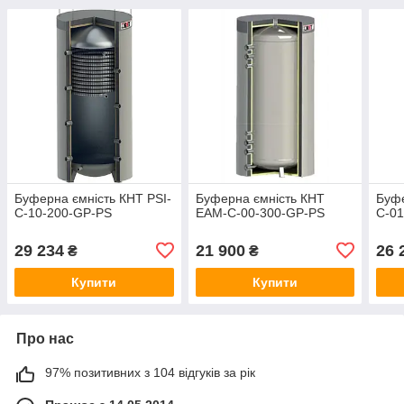
Буферна ємність КНТ PSI-
Буферна ємність КНТ
Буфе
C-10-200-GP-PS
ЕАМ-C-00-300-GP-PS
C-0
29 234
21 900
26 
₴
₴
Купити
Купити
Про нас
97% позитивних з 104 відгуків за рік