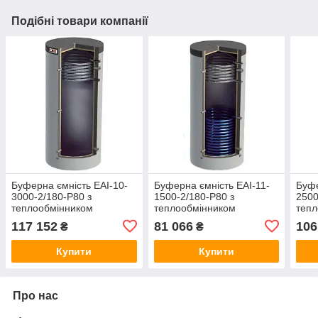
Подібні товари компанії
Буферна ємність ЕАІ-10-
Буферна ємність ЕАІ-11-
Буфе
3000-2/180-P80 з
1500-2/180-P80 з
2500
теплообмінником
теплообмінником
тепл
117 152
81 066
106
₴
₴
Купити
Купити
Про нас