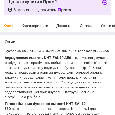
Що таке купити з Пром?
Замовлення під захистом
Опис
Характеристики
Доставка
Оплата
Умови п
Опис
Буферна ємність ЕАІ-10-350-2/180-P80 з теплообмінником
Акумулююча ємність KHT EAI-10-350
– це теплоакумулятор
із вбудованим верхнім теплообмінником з нержавіючої сталі,
призначені для нагріву води для побутових потреб. Вони
можуть працювати з різними джерелами теплової енергії,
такими як твердопаливні котли, електрокотли, сонячні
колектори, теплові насоси тощо. У традиційних системах з
газовими котлами виконують роль бойлера для гарячого
водопостачання. Усі приєднувальні патрубки оснащені
внутрішньою різьбою.
Теплообмінник буферної ємності KHT EAI-10-
350
виготовлений з гофрованої нержавіючої сталі для
покращення теплопередачі між теплоносієм і водою для