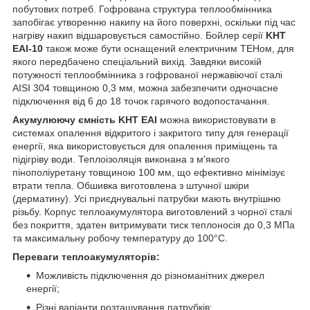
побутових потреб. Гофрована структура теплообмінника
запобігає утворенню накипу на його поверхні, оскільки під час
нагріву накип відшаровується самостійно. Бойлер серії
KHT
EAI-10
також може бути оснащений електричним ТЕНом, для
якого передбачено спеціальний вихід. Завдяки високій
потужності теплообмінника з гофрованої нержавіючої сталі
AISI 304 товщиною 0,3 мм, можна забезпечити одночасне
підключення від 6 до 18 точок гарячого водопостачання.
Акумулюючу ємність KHT EAI
можна використовувати в
системах опалення відкритого і закритого типу для генерації
енергії, яка використовується для опалення приміщень та
підігріву води. Теплоізоляція виконана з м'якого
пінополіуретану товщиною 100 мм, що ефективно мінімізує
втрати тепла. Обшивка виготовлена з штучної шкіри
(дерматину). Усі приєднувальні патрубки мають внутрішню
різьбу. Корпус теплоакумулятора виготовлений з чорної сталі
без покриття, здатен витримувати тиск теплоносія до 0,3 МПа
та максимальну робочу температуру до 100°С.
Переваги теплоакумуляторів:
Можливість підключення до різноманітних джерел
енергії;
Різні варіанти розташування патрубків;