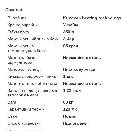
Основні
Виробник
Kuydych heating technology
Країна виробник
Україна
Об'єм бака
350 л
Максимальний тиск в баку
3 бар
Максимальна
95 град.
температура в баку
Матеріал бака-
Нержавіюча сталь
акумулятора
Матеріал ізоляції
Пінополіуретан
Кількість теплообмінників
1 шт.
Матеріал теплообмінника
Нержавіюча сталь
Загальна площа поверхні
1.22 кв.м
теплообмінника
Вага
63 кг
Гарантійний термін
120 міс
Стан
Новий
Спосіб установки
Підлоговий