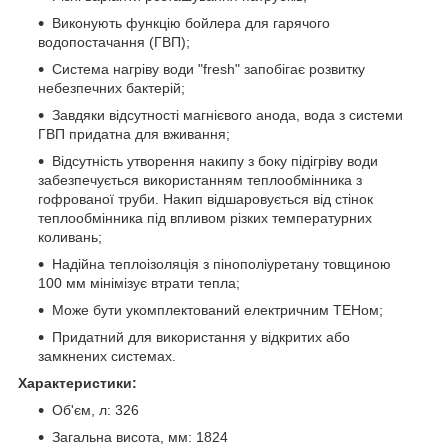
Виконують функцію бойлера для гарячого
водопостачання (ГВП);
Система нагріву води "fresh" запобігає розвитку
небезпечних бактерій;
Завдяки відсутності магнієвого анода, вода з системи
ГВП придатна для вживання;
Відсутність утворення накипу з боку підігріву води
забезпечується використанням теплообмінника з
гофрованої труби. Накип відшаровується від стінок
теплообмінника під впливом різких температурних
коливань;
Надійна теплоізоляція з пінополіуретану товщиною
100 мм мінімізує втрати тепла;
Може бути укомплектований електричним ТЕНом;
Придатний для використання у відкритих або
замкнених системах.
Характеристики:
Об'єм, л: 326
Загальна висота, мм: 1824