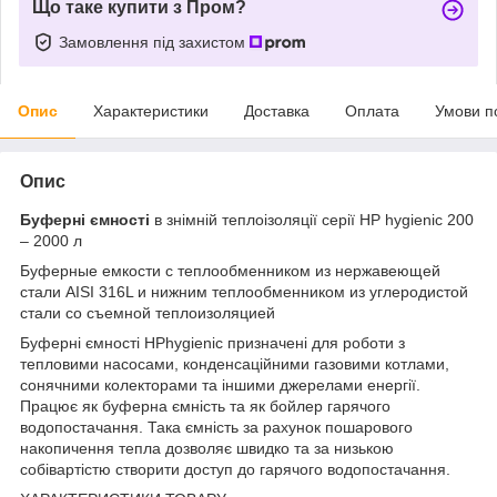
Що таке купити з Пром?
Замовлення під захистом
Опис
Характеристики
Доставка
Оплата
Умови п
Опис
Буферні ємності
в знімній теплоізоляції серії HP hygienic 200
– 2000 л
Буферные емкости с теплообменником из нержавеющей
стали AISI 316L и нижним теплообменником из углеродистой
стали со съемной теплоизоляцией
Буферні ємності HPhygienic призначені для роботи з
тепловими насосами, конденсаційними газовими котлами,
сонячними колекторами та іншими джерелами енергії.
Працює як буферна ємність та як бойлер гарячого
водопостачання. Така ємність за рахунок пошарового
накопичення тепла дозволяє швидко та за низькою
собівартістю створити доступ до гарячого водопостачання.