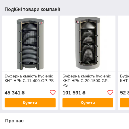
Подібні товари компанії
Буферна ємність hygienic
Буферна ємність hygienic
Буфе
КНТ HPh-C-11-400-GP-PS
КНТ HPh-C-20-1500-GP-
КНТ
PS
45 341
101 591
52 
₴
₴
Купити
Купити
Про нас