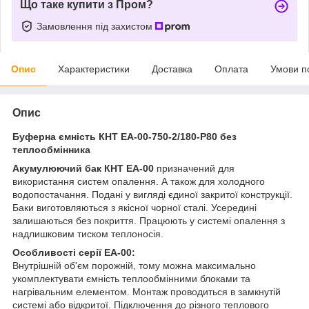
Що таке купити з Пром?
Замовлення під захистом
Опис
Характеристики
Доставка
Оплата
Умови п
Опис
Буферна ємність КНТ ЕА-00-750-2/180-P80 без
теплообмінника
Акумулюючий бак
КНТ ЕА-00
призначений для
використання систем опалення. А також для холодного
водопостачання. Подані у вигляді єдиної закритої конструкції.
Баки виготовляються з якісної чорної сталі. Усередині
залишаються без покриття. Працюють у системі опалення з
надлишковим тиском теплоносія.
Особливості серії ЕА-00:
Внутрішній об'єм порожній, тому можна максимально
укомплектувати ємність теплообмінними блоками та
нагрівальним елементом. Монтаж проводиться в замкнутій
системі або відкритої. Підключення до різного теплового