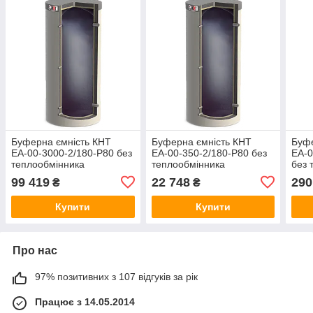
Буферна ємність КНТ
Буферна ємність КНТ
Буфе
ЕА-00-3000-2/180-P80 без
ЕА-00-350-2/180-P80 без
ЕА-0
теплообмінника
теплообмінника
без 
99 419
22 748
290
₴
₴
Купити
Купити
Про нас
97% позитивних з 107 відгуків за рік
Працює з 14.05.2014