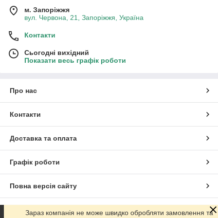
м. Запоріжжя
вул. Червона, 21, Запоріжжя, Україна
Контакти
Сьогодні вихідний
Показати весь графік роботи
Про нас
Контакти
Доставка та оплата
Графік роботи
Повна версія сайту
Сайт створено на маркетплейсі
Prom.ua
Зараз компанія не може швидко обробляти замовлення та