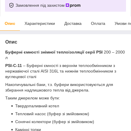
Замовлення під захистом
Опис
Характеристики
Доставка
Оплата
Умови п
Опис
Буферні ємності знімної теплоізоляції
серії PSI
200 – 2000
л
PSI-C-11
– Буферні ємності з верхнім теплообмінником з
нержавіючої сталі AISI 316L та нижнім теплообмінником з
вуглецевої сталі
Накопичувальні баки, т.з. буфери використовуються для
збирання надлишкового тепла від джерела.
Таким джерелом може бути:
Твердопаливний котел
Тепловий насос (буфер зі змійовиком)
Сонячні колектори (буфер зі змійовиком)
Камінні топки