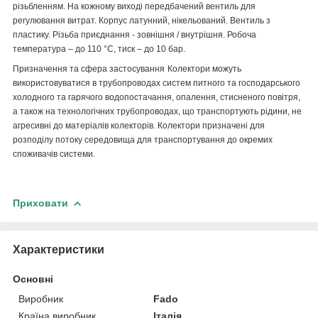
різьбленням. На кожному виході передбачений вентиль для
регулювання витрат. Корпус латунний, нікельований. Вентиль з
пластику. Різьба приєднання - зовнішня / внутрішня. Робоча
температура – до 110 °С, тиск – до 10 бар.
Призначення та сфера застосування
Колектори можуть
використовуватися в трубопроводах систем питного та господарського
холодного та гарячого водопостачання, опалення, стисненого повітря,
а також на технологічних трубопроводах, що транспортують рідини, не
агресивні до матеріалів колекторів. Колектори призначені для
розподілу потоку середовища для транспортування до окремих
споживачів системи.
Приховати
Характеристики
Основні
Виробник
Fado
Країна виробник
Італія