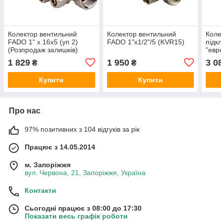
Колектор вентильний
Колектор вентильний
Коле
FADO 1" x 16x5 (уп 2)
FADO 1"x1/2"/5 (KVR15)
підк
(Розпродаж залишків)
"евр
x3/4
1 829
1 950
3 0
₴
₴
Купити
Купити
Про нас
97% позитивних з 104 відгуків за рік
Працює з 14.05.2014
м. Запоріжжя
вул. Червона, 21, Запоріжжя, Україна
Контакти
Сьогодні працює з 08:00 до 17:30
Показати весь графік роботи