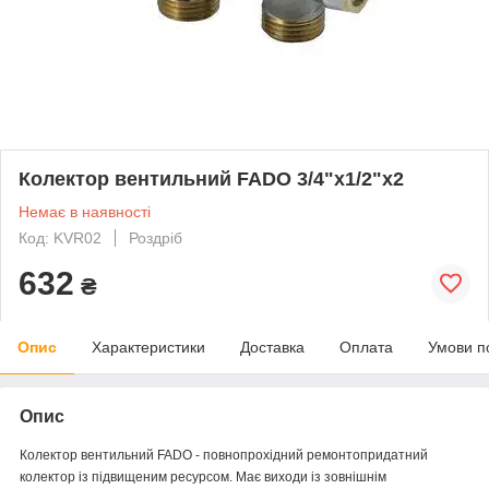
Колектор вентильний FADO 3/4"x1/2"x2
Немає в наявності
Код: KVR02
Роздріб
632
₴
Опис
Характеристики
Доставка
Оплата
Умови п
Опис
Колектор вентильний FADO - повнопрохідний ремонтопридатний
колектор із підвищеним ресурсом. Має виходи із зовнішнім