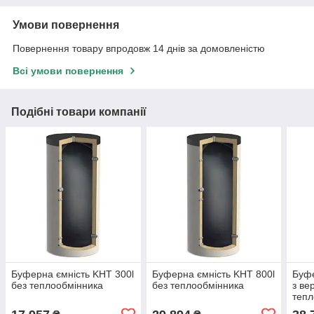
Умови повернення
Повернення товару впродовж 14 днів за домовленістю
Всі умови повернення
Подібні товари компанії
Буферна ємність KHT 300l
Буферна ємність KHT 800l
Буфе
без теплообмінника
без теплообмінника
з ве
тепл