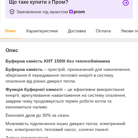
Що таке купити з Пром?
Замовлення під захистом
Опис
Характеристики
Доставка
Оплата
Умови п
Опис
Буферна ємність KHT 1500l без теплообмінника
Буферна ємність
– пристрій, призначений для накопичення,
зберігання й передавання теплової енергії в систему
опалення від різних джерел тепла.
Функція буферної ємності
– це ефективне використання
енергії, врегулювання навантаження на систему опалення,
завдяки чому продовжується термін роботи котла та
економиться паливо.
Економія дров до 30% за сезон.
Можливість підключення інших джерел тепла: електричний
тен, електрокотел, тепловий насос, сонячні панелі.
Знімна теплоізоляція.