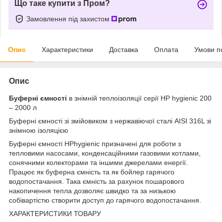
Що таке купити з Пром?
Замовлення під захистом
Опис
Характеристики
Доставка
Оплата
Умови п
Опис
Буферні ємності
в знімній теплоізоляції серії HP hygienic 200
– 2000 л
Буферні ємності зі змійовиком з нержавіючої сталі AISI 316L зі
знімною ізоляцією
Буферні ємності HPhygienic призначені для роботи з
тепловими насосами, конденсаційними газовими котлами,
сонячними колекторами та іншими джерелами енергії.
Працює як буферна ємність та як бойлер гарячого
водопостачання. Така ємність за рахунок пошарового
накопичення тепла дозволяє швидко та за низькою
собівартістю створити доступ до гарячого водопостачання.
ХАРАКТЕРИСТИКИ ТОВАРУ