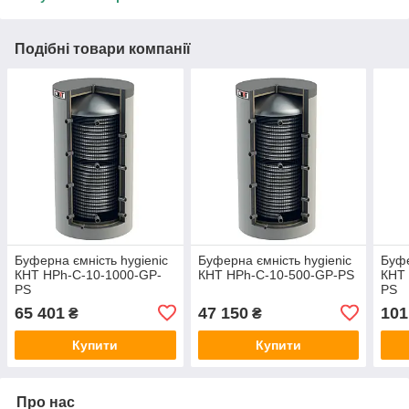
Подібні товари компанії
Буферна ємність hygienic
Буферна ємність hygienic
Буфе
КНТ HPh-C-10-1000-GP-
КНТ HPh-C-10-500-GP-PS
КНТ 
PS
PS
65 401
47 150
101
₴
₴
Купити
Купити
Про нас