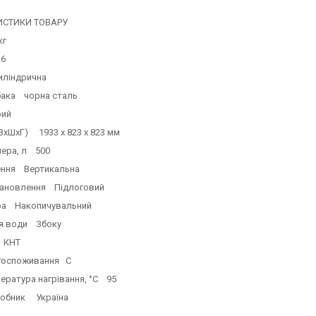
ИСТИКИ ТОВАРУ
кг
 6
ліндрична
бака чорна сталь
рий
ВхШхГ) 1933 x 823 x 823 мм
лера, л 500
ення Вертикальна
тановлення Підлоговий
ра Накопичувальний
я води Збоку
 КНТ
госпоживання C
ература нагрівання, °C 95
робник Україна