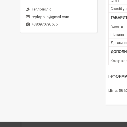
Стан
Спосіб у
Теплополіс
teplopolis@gmail.com
ГАБАРИТ
+380970793535
Висота
Ширина
Довжина
ДОПОЛН
Колір ко
ІНФОРМА
Ціна:
58 67