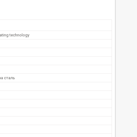
ating technology
а сталь