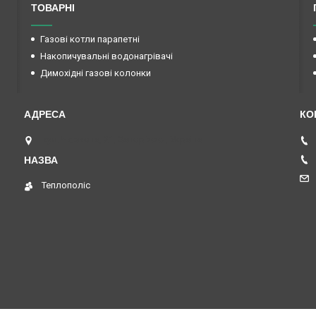
ТОВАРНІ
Газові котли парапетні
Накопичувальні водонагрівачі
Димохідні газові колонки
вул. Червона, 21, Запоріжжя, Україна
Теплополіс