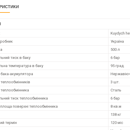
РИСТИКИ
І
к
Kuydych he
иробник
Україна
ка
500 л
ьний тиск в баку
6 бар
ьна температура в баку
95 град.
 бака-акумулятора
Нержавіюч
ь теплообмінників
3 шт.
 теплообмінника
Сталь
ьний тиск теплообмінника
6 бар
 площа поверхні теплообмінника
8 кв.м
138 кг
ий термін
120 міс