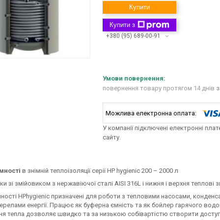
Купити
Купити з
+380 (95) 689-00-91
повернення товару протягом 14 днів
з
У компанії підключені електронні пла
сайту.
ємності
в знімній теплоізоляції серії HP hygienic 200 – 2000 л
ки зі змійовиком з нержавіючої сталі AISI 316L і нижня і верхня теплові з
мності HPhygienic призначені для роботи з тепловими насосами, конден
релами енергії. Працює як буферна ємність та як бойлер гарячого водо
ня тепла дозволяє швидко та за низькою собівартістю створити доступ