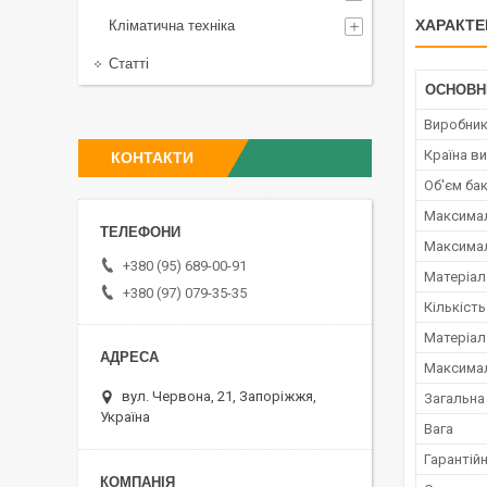
ХАРАКТЕ
Кліматична техніка
Статті
ОСНОВН
Виробни
Країна в
КОНТАКТИ
Об'єм ба
Максимал
Максимал
+380 (95) 689-00-91
Матеріал
+380 (97) 079-35-35
Кількіст
Матеріал
Максимал
вул. Червона, 21, Запоріжжя,
Загальна
Україна
Вага
Гарантійн