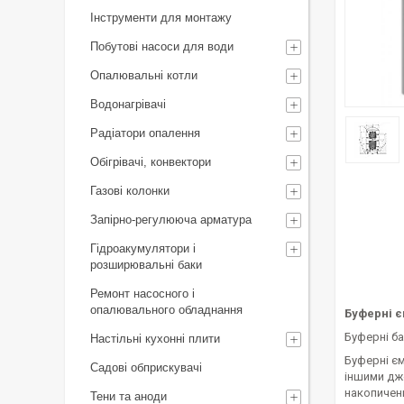
Інструменти для монтажу
Побутові насоси для води
Опалювальні котли
Водонагрівачі
Радіатори опалення
Обігрівачі, конвектори
Газові колонки
Запірно-регулююча арматура
Гідроакумулятори і
розширювальні баки
Ремонт насосного і
опалювального обладнання
Буферні 
Буферні ба
Настільні кухонні плити
Буферні є
Садові обприскувачі
іншими дже
накопичен
Тени та аноди