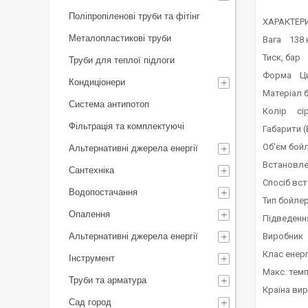
Поліпропіленові труби та фітінг
ХАРАКТЕР
Металопластикові труби
Вага 138 
Тиск, бар
Труби для теплої підлоги
Форма Ци
Кондиціонери
Матеріал 
Система антипотоп
Колір сі
Фільтрація та комплектуючі
Габарити (
Об'єм бой
Альтернативні джерела енергії
Встановл
Сантехніка
Спосіб вс
Водопостачання
Тип бойле
Опалення
Підведенн
Альтернативні джерела енергії
Виробник
Клас енер
Інструмент
Макс. темп
Труби та арматура
Країна ви
Сад город