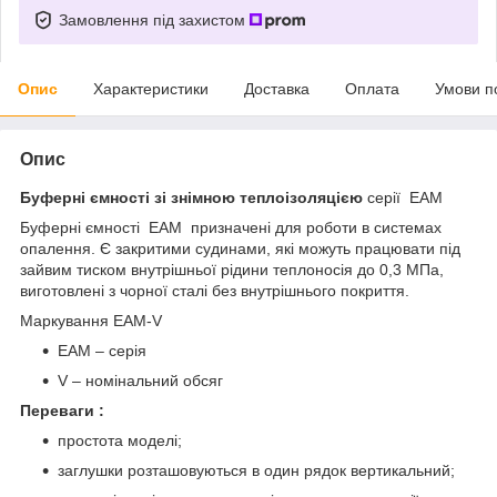
Замовлення під захистом
Опис
Характеристики
Доставка
Оплата
Умови п
Опис
Буферні ємності зі
знімною теплоізоляцією
серії EAМ
Буферні ємності EAМ призначені для роботи в системах
опалення. Є закритими судинами, які можуть працювати під
зайвим тиском внутрішньої рідини теплоносія до 0,3 МПа,
виготовлені з чорної сталі без внутрішнього покриття.
Маркування EAМ-V
EAМ – серія
V – номінальний обсяг
Переваги :
простота моделі;
заглушки розташовуються в один рядок вертикальний;