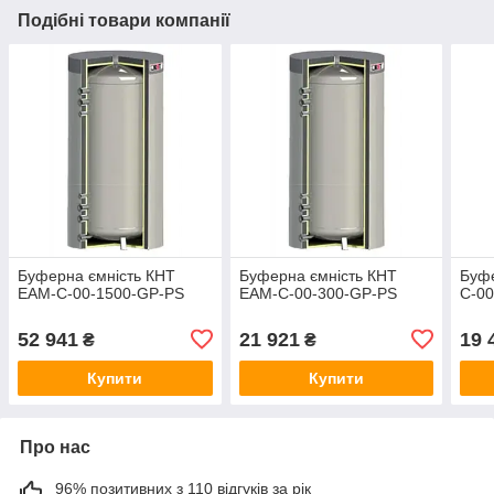
Подібні товари компанії
Буферна ємність КНТ
Буферна ємність КНТ
Буфе
ЕАМ-C-00-1500-GP-PS
ЕАМ-C-00-300-GP-PS
C-0
52 941
21 921
19 
₴
₴
Купити
Купити
Про нас
96% позитивних з 110 відгуків за рік