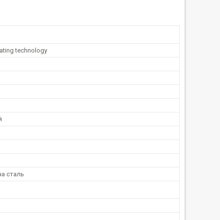
ating technology
й
а сталь