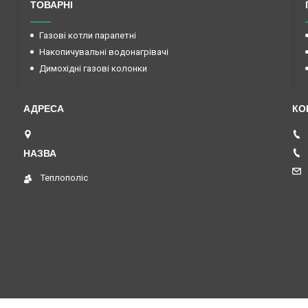
ТОВАРНІ
Газові котли парапетні
Накопичувальні водонагрівачі
Димохідні газові колонки
вул. Червона, 21, Запоріжжя, Україна
Теплополіс