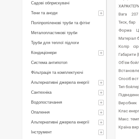
Садові обприскувачі
ХАРАКТЕР
Тени та аноди
Вага 207 
Тиск, бар
Поліпропіленові труби та фітінг
Форма Ци
Металопластикові труби
Матеріал 
Труби для теплої підлоги
Колір сір
Кондиціонери
Габарити (
Система антипотоп
Об'єм бой
Встановл
Фільтрація та комплектуючі
Спосіб вс
Альтернативні джерела енергії
Тип бойле
Сантехніка
Підведенн
Водопостачання
Виробник
Клас ене
Опалення
Макс. тем
Альтернативні джерела енергії
Країна ви
Інструмент