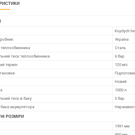
РИСТИКИ
І
к
Kuydych he
иробник
Україна
 теплообмінника
Сталь
ьний тиск теплообмінника
6 бар
ий термін
120 міс
становки
Підлогови
Новий
ка
1000 л
ьний тиск в баку
3 бар
 бака-акумулятора
Нержавіюч
НІ РОЗМІРИ
1991 мм
950 мм