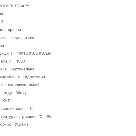
ИСТИКИ ТОВАРУ
кг
 3
ліндрична
бака чорна сталь
ий
ВхШхГ) 1991 x 950 x 950 мм
лера, л 1000
ення Вертикальна
тановлення Підлоговий
ра Накопичувальний
я води Збоку
 КНТ
ргоспоживання С
пература нагрівання, °C 95
робник Україна