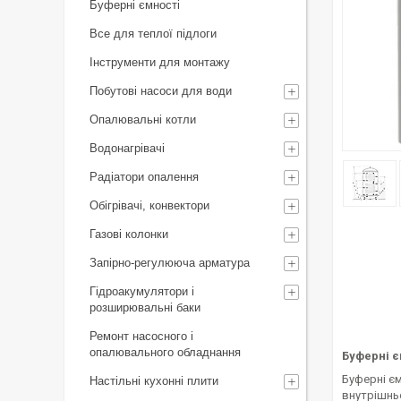
Буферні ємності
Все для теплої підлоги
Інструменти для монтажу
Побутові насоси для води
Опалювальні котли
Водонагрівачі
Радіатори опалення
Обігрівачі, конвектори
Газові колонки
Запірно-регулююча арматура
Гідроакумулятори і
розширювальні баки
Ремонт насосного і
опалювального обладнання
Буферні єм
Буферні є
Настільні кухонні плити
внутрішньо