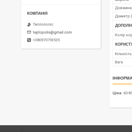
Довжина
Діаметр (
Теплополіс
ДОПОЛН
teplopolis@gmail.com
Колір ко
+380970793535
КОРИСТ
Кількіст
Вага
ІНФОРМА
Ціна:
60 89