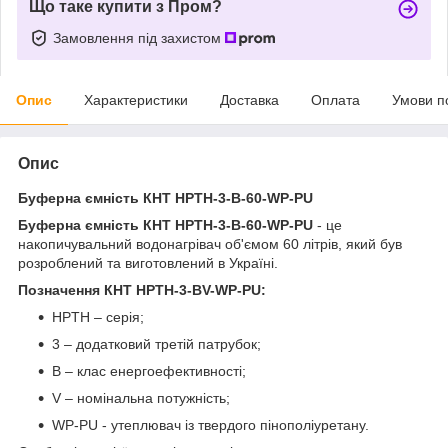
Що таке купити з Пром?
Замовлення під захистом
Опис
Характеристики
Доставка
Оплата
Умови п
Опис
Буферна ємність КНТ НРТH-3-B-60-WP-PU
Буферна ємність КНТ НРТН-3-B-60-WP-PU
- це
накопичувальний водонагрівач об'ємом 60 літрів, який був
розроблений та виготовлений в Україні.
Позначення КНТ НРТH-3-BV-WP-PU:
HPTH – серія;
3 – додатковий третій патрубок;
В – клас енергоефективності;
V – номінальна потужність;
WP-PU - утеплювач із твердого пінополіуретану.