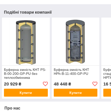
Подібні товари компанії
Буферна ємність КНТ PS-
Буферна ємність КНТ
Буфе
В-00-200-GP-PU без
HPh-B-11-400-GP-PU
стац
теплообмінника
НРТ
20 929
48 448
16 
₴
₴
Купити
Купити
Про нас