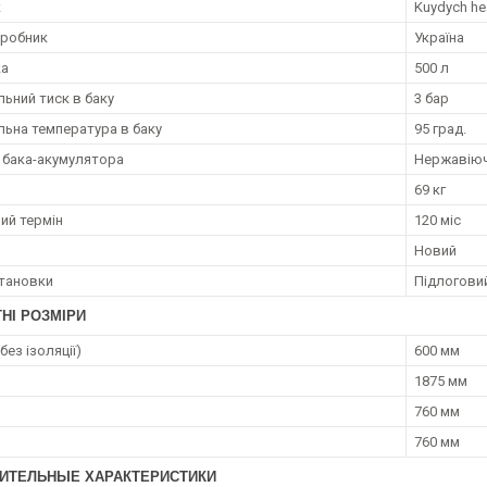
к
Kuydych he
иробник
Україна
ка
500 л
ьний тиск в баку
3 бар
ьна температура в баку
95 град.
 бака-акумулятора
Нержавіюч
69 кг
ий термін
120 міс
Новий
становки
Підлогови
НІ РОЗМІРИ
без ізоляції)
600 мм
1875 мм
760 мм
760 мм
ИТЕЛЬНЫЕ ХАРАКТЕРИСТИКИ