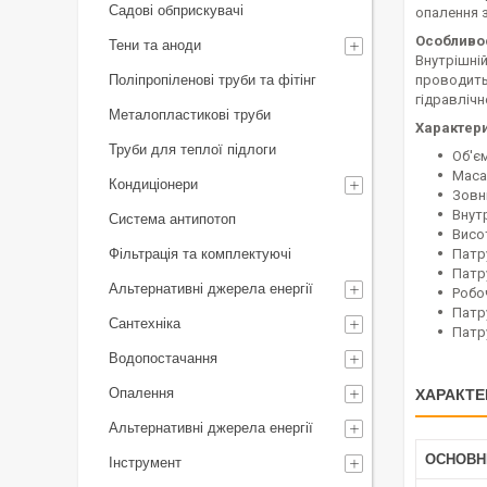
Садові обприскувачі
опалення 
Особливос
Тени та аноди
Внутрішні
Поліпропіленові труби та фітінг
проводить
гідравлічн
Металопластикові труби
Характери
Труби для теплої підлоги
Об'єм
Маса,
Кондиціонери
Зовні
Внутр
Система антипотоп
Висот
Фільтрація та комплектуючі
Патр
Патр
Альтернативні джерела енергії
Робоч
Патру
Сантехніка
Патр
Водопостачання
Опалення
ХАРАКТЕ
Альтернативні джерела енергії
ОСНОВН
Інструмент