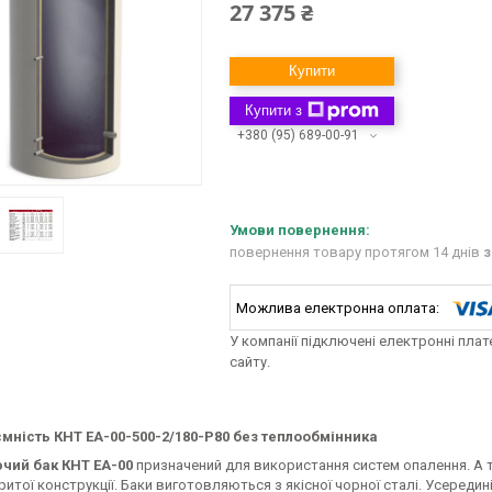
27 375 ₴
Купити
Купити з
+380 (95) 689-00-91
повернення товару протягом 14 днів
з
У компанії підключені електронні пла
сайту.
мність КНТ ЕА-00-500-2/180-P80 без теплообмінника
чий бак
КНТ ЕА-00
призначений для використання систем опалення. А 
ритої конструкції. Баки виготовляються з якісної чорної сталі. Усеред