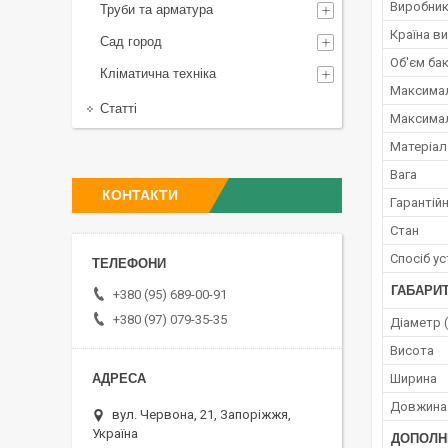
Виробни
Труби та арматура
Країна в
Сад город
Об'єм ба
Кліматична техніка
Максимал
Статті
Максимал
Матеріал
Вага
КОНТАКТИ
Гарантійн
Стан
Спосіб у
ГАБАРИТ
+380 (95) 689-00-91
+380 (97) 079-35-35
Діаметр (
Висота
Ширина
Довжина
вул. Червона, 21, Запоріжжя,
Україна
ДОПОЛН