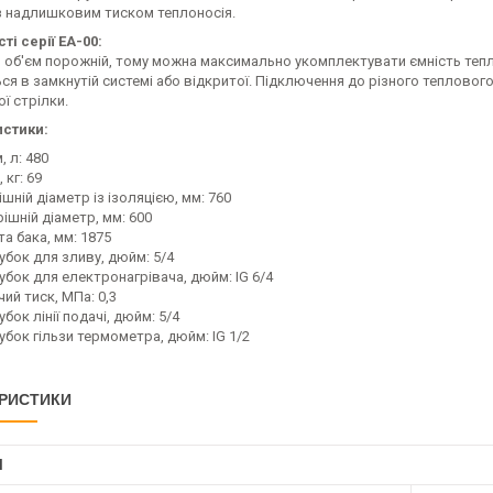
з надлишковим тиском теплоносія.
ті серії ЕА-00:
й об'єм порожній, тому можна максимально укомплектувати ємність те
ся в замкнутій системі або відкритої. Підключення до різного теплово
ої стрілки.
стики:
, л: 480
 кг: 69
шній діаметр із ізоляцією, мм: 760
ішній діаметр, мм: 600
а бака, мм: 1875
убок для зливу, дюйм: 5/4
убок для електронагрівача, дюйм: IG 6/4
ий тиск, МПа: 0,3
бок лінії подачі, дюйм: 5/4
убок гільзи термометра, дюйм: IG 1/2
РИСТИКИ
І