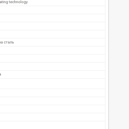
ating technology
а сталь
й