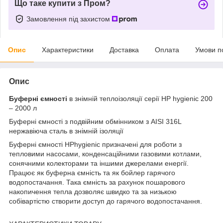
Що таке купити з Пром?
Замовлення під захистом
Опис
Характеристики
Доставка
Оплата
Умови п
Опис
Буферні ємності
в знімній теплоізоляції серії HP hygienic 200
– 2000 л
Буферні ємності з подвійним обмінником з AISI 316L
нержавіюча сталь в знімній ізоляції
Буферні ємності HPhygienic призначені для роботи з
тепловими насосами, конденсаційними газовими котлами,
сонячними колекторами та іншими джерелами енергії.
Працює як буферна ємність та як бойлер гарячого
водопостачання. Така ємність за рахунок пошарового
накопичення тепла дозволяє швидко та за низькою
собівартістю створити доступ до гарячого водопостачання.