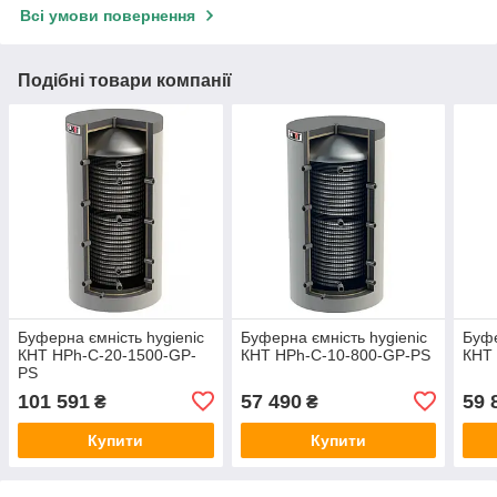
Всі умови повернення
Подібні товари компанії
Буферна ємність hygienic
Буферна ємність hygienic
Буфе
КНТ HPh-C-20-1500-GP-
КНТ HPh-C-10-800-GP-PS
КНТ
PS
101 591
57 490
59 
₴
₴
Купити
Купити