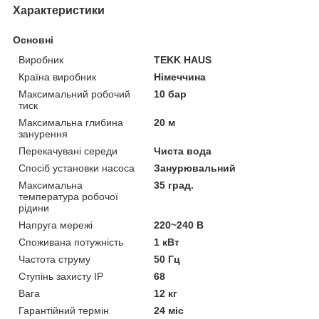
Характеристики
Основні
Виробник
TEKK HAUS
Країна виробник
Німеччина
Максимальний робочий
10 бар
тиск
Максимальна глибина
20 м
занурення
Перекачувані середи
Чиста вода
Спосіб установки насоса
Занурювальний
Максимальна
35 град.
температура робочої
рідини
Напруга мережі
220~240 В
Споживана потужність
1 кВт
Частота струму
50 Гц
Ступінь захисту IP
68
Вага
12 кг
Гарантійний термін
24 міс