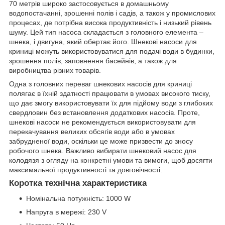
70 метрів широко застосовується в домашньому
водопостачанні, зрошенні полів і садів, а також у промислових
процесах, де потрібна висока продуктивність і низький рівень
шуму. Цей тип насоса складається з головного елемента –
шнека, і двигуна, який обертає його. Шнекові насоси для
криниці можуть використовуватися для подачі води в будинки,
зрошення полів, заповнення басейнів, а також для
виробництва різних товарів.
Одна з головних переваг шнекових насосів для криниці
полягає в їхній здатності працювати в умовах високого тиску,
що дає змогу використовувати їх для підйому води з глибоких
свердловин без встановлення додаткових насосів. Проте,
шнекові насоси не рекомендується використовувати для
перекачування великих обсягів води або в умовах
забрудненої води, оскільки це може призвести до зносу
робочого шнека. Важливо вибирати шнековий насос для
колодязя з огляду на конкретні умови та вимоги, щоб досягти
максимальної продуктивності та довговічності.
Коротка технічна характеристика
Номінальна потужність: 1000 W
Напруга в мережі: 230 V