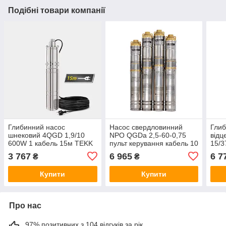
Подібні товари компанії
Глибинний насос
Насос свердловинний
Глиб
шнековий 4QGD 1,9/10
NPO QGDа 2,5-60-0,75
відц
600W 1 кабель 15м TEKK
пульт керування кабель 10
15/3
HAUS
м
вол
3 767
6 965
6 7
₴
₴
Купити
Купити
Про нас
97% позитивних з 104 відгуків за рік