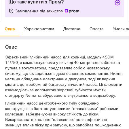
Що таке купити з Пром?
Замовлення під захистом
Опис
Характеристики
Доставка
Оплата
Умови п
Опис
Эфективний глибинний насос для криниці, модель 4SDM
14/750, з комплектуючими у вигляді 40-метрового кабелю та
пульта з вольтметром, представляє собою новаторську
систему, що складається з двох основних компонентів. Нижня
частина обладнана електричним двигуном, тоді як верхня
містить центробежний багатоступінчастий насос. Ці елементи
взаємодіють за допомогою жорсткої зубчастої муфти
стандарту Nema та вбудованого внутрішнього водозабору.
Глибинний насос центробежного типу обладнано
конструкцією з багатоступеневими “плаваючими” робочими
колесами, забезпечуючи високу стійкість до піску.
Використана технологія “плаваючих” коліс ефективно
зменшує вплив піску при запуску, що запобігає пошкодженню