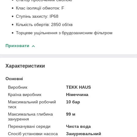
Клас ізоляції обмоток: F
Ступінь захисту: IP68
Кількість обертів: 2850 об/хв
Торцеве ущільнення з брудозахисним фільтром
Приховати
Характеристики
Основні
Виробник
TEKK HAUS
Країна виробник
Німеччина
Максимальний робочий
10 бар
тиск
Максимальна глибина
99 м
занурення
Перекачувані середи
Чиста вода
Спосіб установки насоса
Занурювальний