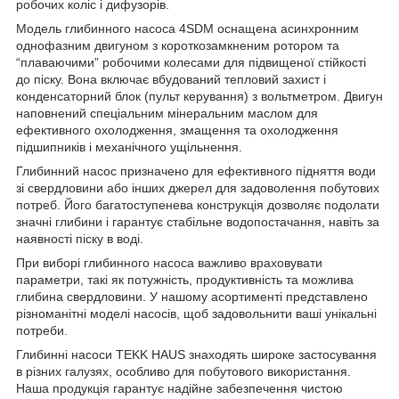
робочих коліс і дифузорів.
Модель глибинного насоса 4SDM оснащена асинхронним
однофазним двигуном з короткозамкненим ротором та
“плаваючими” робочими колесами для підвищеної стійкості
до піску. Вона включає вбудований тепловий захист і
конденсаторний блок (пульт керування) з вольтметром. Двигун
наповнений спеціальним мінеральним маслом для
ефективного охолодження, змащення та охолодження
підшипників і механічного ущільнення.
Глибинний насос призначено для ефективного підняття води
зі свердловини або інших джерел для задоволення побутових
потреб. Його багатоступенева конструкція дозволяє подолати
значні глибини і гарантує стабільне водопостачання, навіть за
наявності піску в воді.
При виборі глибинного насоса важливо враховувати
параметри, такі як потужність, продуктивність та можлива
глибина свердловини. У нашому асортименті представлено
різноманітні моделі насосів, щоб задовольнити ваші унікальні
потреби.
Глибинні насоси TEKK HAUS знаходять широке застосування
в різних галузях, особливо для побутового використання.
Наша продукція гарантує надійне забезпечення чистою