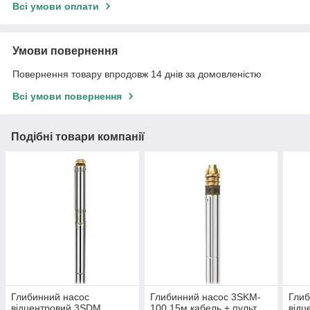
Всі умови оплати
Умови повернення
Повернення товару впродовж 14 днів за домовленістю
Всі умови повернення
Подібні товари компанії
Глибинний насос
Глибинний насос 3SKM-
Глиб
відцентровий 3SDM
100 15м кабель + пульт
відц