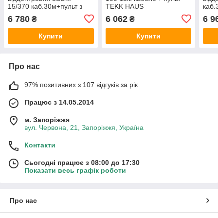
15/370 каб.30м+пульт з
TEKK HAUS
каб.
вольтметром TEKK HAUS
вол
6 780
6 062
6 9
₴
₴
Купити
Купити
Про нас
97% позитивних з 107 відгуків за рік
Працює з 14.05.2014
м. Запоріжжя
вул. Червона, 21, Запоріжжя, Україна
Контакти
Сьогодні працює з 08:00 до 17:30
Показати весь графік роботи
Про нас