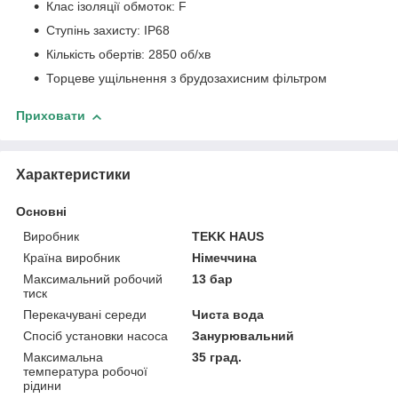
Клас ізоляції обмоток: F
Ступінь захисту: IP68
Кількість обертів: 2850 об/хв
Торцеве ущільнення з брудозахисним фільтром
Приховати
Характеристики
Основні
Виробник
TEKK HAUS
Країна виробник
Німеччина
Максимальний робочий
13 бар
тиск
Перекачувані середи
Чиста вода
Спосіб установки насоса
Занурювальний
Максимальна
35 град.
температура робочої
рідини