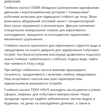
дифузорів.
Глибинні насоси 3SDM обладнані асинхронним однофазним
двигуном з короткозамкненим ротором і “плаваючими”
робочими колесами для підвищеної стійкості до піску. Вони
включають вбудований тепловий захист і конденсаторний
блок (пульт керування) із вольтметром. Двигуни наповнені
спеціальною мінеральною оливою для ефективного
охолодження, змащення та охолодження підшипників і
механічного ущільнення.
Глибинні насоси призначені для ефективного підняття води зі
свердловини чи іншого джерела для задоволення побутових
потреб. Їхні багатоступеневі конструкції дозволяють подолати
значні глибини і забезпечують стабільну подачу води, навіть
при наявності піску у воді.
При виборі глибинного насоса важливо враховувати
потужність, продуктивність і можливу глибину свердловини.
Наш асортимент насосів має різні характеристики,
задовольняючи різноманітні потреби.
Глибинні насоси TEKK HAUS знаходять застосування в різних
сферах, зокрема, для побутового використання. Наша
продукція гарантує надійне забезпечення чистою водою в
будинках, на дачах та присадибних ділянках, а також в