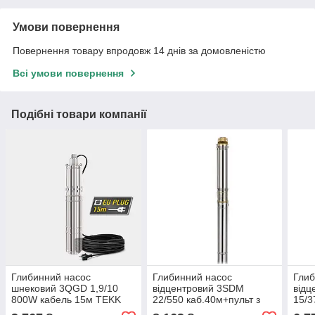
Умови повернення
Повернення товару впродовж 14 днів за домовленістю
Всі умови повернення
Подібні товари компанії
Глибинний насос
Глибинний насос
Глиб
шнековий 3QGD 1,9/10
відцентровий 3SDM
відц
800W кабель 15м TEKK
22/550 каб.40м+пульт з
15/3
HAUS
вольтметром TEKK HAUS
вол