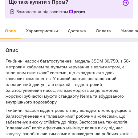
Що таке купити з Пром?
Замовлення під захистом
Опис
Характеристики
Доставка
Оплата
Умови п
Опис
Глибинні насоси багатоступеневі, модель 3SDM 30/750, з 50-
метровим кабелем та пультом керування з вольтметром, є
втіленням виняткової системи, що складається з двох
ключових компонентів. У нижній частині розташований
електричний двигун, а в верхній – відцентровий
багатоступеневий насос, які взаємодіють за допомогою
жорсткої зубчастої муфти стандарту Nema та вбудованого
внутрішнього водозабору.
Глибинні насоси відцентрового типу володіють конструкцією з
багатоступеневими “плаваючими” робочими колесами, що
забезпечує високу стійкість до піску. Застосована технологія
“плаваючих” коліс ефективно мінімізує вплив піску під час
запуску, запобігаючи тим самим пошкодженню робочих коліс і