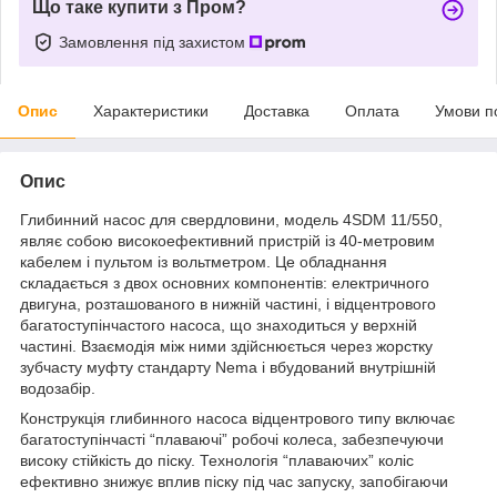
Що таке купити з Пром?
Замовлення під захистом
Опис
Характеристики
Доставка
Оплата
Умови п
Опис
Глибинний насос для свердловини, модель 4SDM 11/550,
являє собою високоефективний пристрій із 40-метровим
кабелем і пультом із вольтметром. Це обладнання
складається з двох основних компонентів: електричного
двигуна, розташованого в нижній частині, і відцентрового
багатоступінчастого насоса, що знаходиться у верхній
частині. Взаємодія між ними здійснюється через жорстку
зубчасту муфту стандарту Nema і вбудований внутрішній
водозабір.
Конструкція глибинного насоса відцентрового типу включає
багатоступінчасті “плаваючі” робочі колеса, забезпечуючи
високу стійкість до піску. Технологія “плаваючих” коліс
ефективно знижує вплив піску під час запуску, запобігаючи