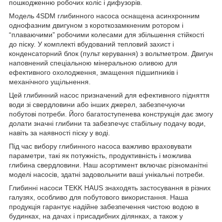
пошкодженню робочих коліс і дифузорів.
Модель 4SDM глибинного насоса оснащена асинхронним
однофазним двигуном з короткозамкненим ротором і
“плаваючими” робочими колесами для збільшення стійкості
до піску. У комплекті вбудований тепловий захист і
конденсаторний блок (пульт керування) з вольтметром. Двигун
наповнений спеціальною мінеральною оливою для
ефективного охолодження, змащення підшипників і
механічного ущільнення.
Цей глибинний насос призначений для ефективного підняття
води зі свердловини або інших джерел, забезпечуючи
побутові потреби. Його багатоступенева конструкція дає змогу
долати значні глибини та забезпечує стабільну подачу води,
навіть за наявності піску у воді.
Під час вибору глибинного насоса важливо враховувати
параметри, такі як потужність, продуктивність і можлива
глибина свердловини. Наш асортимент включає різноманітні
моделі насосів, здатні задовольнити ваші унікальні потреби.
Глибинні насоси TEKK HAUS знаходять застосування в різних
галузях, особливо для побутового використання. Наша
продукція гарантує надійне забезпечення чистою водою в
будинках, на дачах і присадибних ділянках, а також у