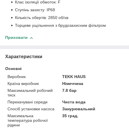
Клас ізоляції обмоток: F
Ступінь захисту: IP68
Кількість обертів: 2850 об/хв
Торцеве ущільнення з брудозахисним фільтром
Приховати
Характеристики
Основні
Виробник
TEKK HAUS
Країна виробник
Німеччина
Максимальний робочий
7.8 бар
тиск
Перекачувані середи
Чиста вода
Спосіб установки насоса
Занурювальний
Максимальна
35 град.
температура робочої
рідини