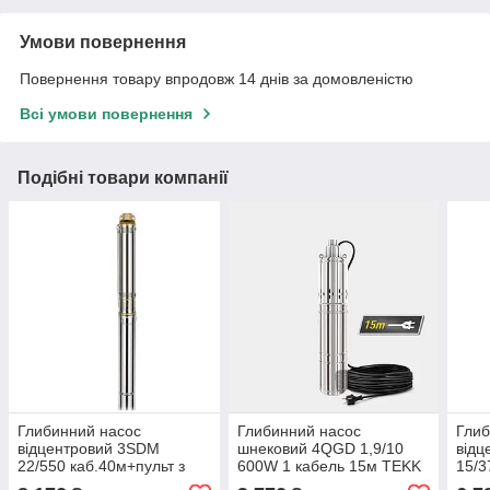
Умови повернення
Повернення товару впродовж 14 днів за домовленістю
Всі умови повернення
Подібні товари компанії
Глибинний насос
Глибинний насос
Глиб
відцентровий 3SDM
шнековий 4QGD 1,9/10
відц
22/550 каб.40м+пульт з
600W 1 кабель 15м TEKK
15/3
вольтметром TEKK HAUS
HAUS
вол