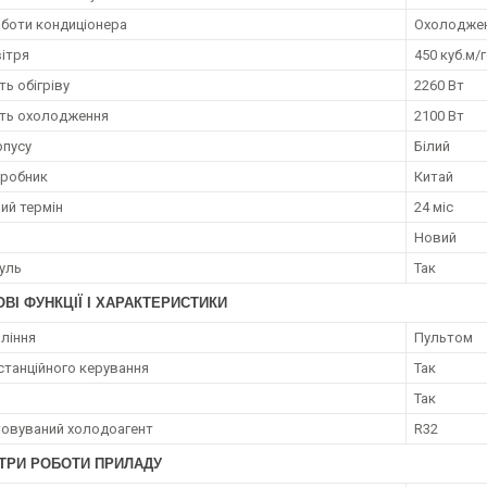
боти кондиціонера
Охолоджен
вітря
450 куб.м/
ь обігріву
2260 Вт
ть охолодження
2100 Вт
рпусу
Білий
иробник
Китай
ий термін
24 міс
Новий
дуль
Так
ВІ ФУНКЦІЇ І ХАРАКТЕРИСТИКИ
вління
Пультом
станційного керування
Так
Так
овуваний холодоагент
R32
ТРИ РОБОТИ ПРИЛАДУ