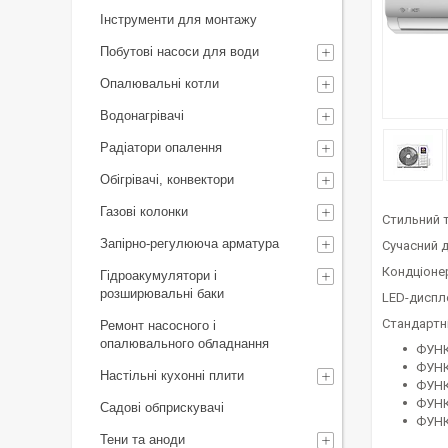
Інструменти для монтажу
Побутові насоси для води
Опалювальні котли
Водонагрівачі
Радіатори опалення
Обігрівачі, конвектори
Газові колонки
Стильний 
Запірно-регулююча арматура
Сучасний д
Кондціоне
Гідроакумулятори і
розширювальні баки
LED-диспл
Cтандартн
Ремонт насосного і
опалювального обладнання
ФУНК
ФУНК
Настільні кухонні плити
ФУНК
ФУНК
Садові обприскувачі
ФУНК
Тени та аноди