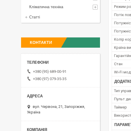
Режим ро
Кліматична техніка
Потік по
Статті
Потужніст
Потужніс
Колір ко
КОНТАКТИ
Країна в
Гарантійн
Стан
+380 (95) 689-00-91
Wi-Fi мо
+380 (97) 079-35-35
ДОДАТКО
Тип упра
Пульт ди
вул. Червона, 21, Запоріжжя,
Таймер
Україна
Використ
ПАРАМЕ