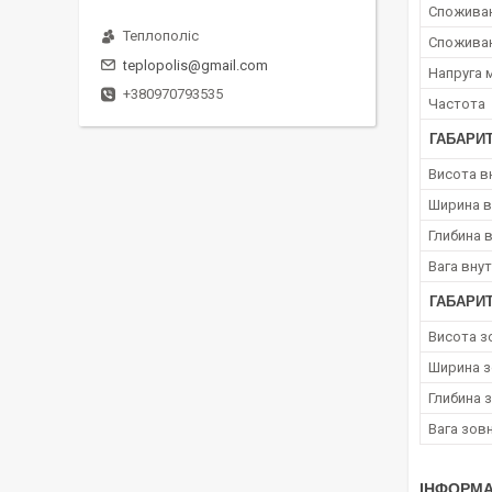
Споживан
Теплополіс
Споживан
teplopolis@gmail.com
Напруга 
+380970793535
Частота
ГАБАРИТ
Висота в
Ширина в
Глибина 
Вага вну
ГАБАРИ
Висота з
Ширина з
Глибина 
Вага зов
ІНФОРМА