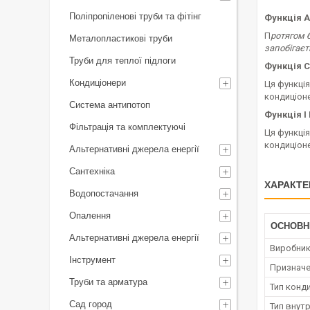
Поліпропіленові труби та фітінг
Функція 
П
ротягом 
Металопластикові труби
запобігаєт
Труби для теплої підлоги
Функція 
Кондиціонери
Ця функці
кондиціоне
Система антипотоп
Функція I 
Фільтрація та комплектуючі
Ця функція
кондиціон
Альтернативні джерела енергії
Сантехніка
ХАРАКТЕ
Водопостачання
Опалення
ОСНОВН
Альтернативні джерела енергії
Виробни
Інструмент
Призначе
Труби та арматура
Тип конд
Сад город
Тип внут