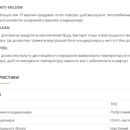
ANTI-MILDEW
більше ніж 15 хвилин продуває потік повітря, щоб висушити теплообмінник
ься розвиток шкідників у вашому кондиціонері
.
CLEAN
я допомагає видалити накопичений бруд, бактерії тощо з внутрішнього 
ра. Це дозволяє тримати внутрішній блок кондиціонера у чистоті без д
FEEL
 дозволяє пульту дистанційного керування вимірювати температуру в по
ера, щоб оптимізувати температуру навколо вас і забезпечити комфорт.
РИСТИКИ
І
к
TKS
ння кондиціонера
Побутовий
иціонера
Спліт-сист
рішнього блоку
Настінний