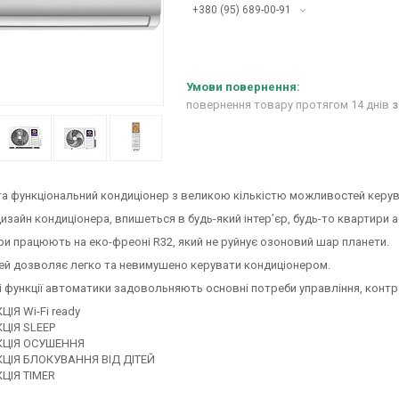
+380 (95) 689-00-91
повернення товару протягом 14 днів
з
та функціональний кондиціонер з великою кількістю можливостей керув
изайн кондиціонера, впишеться в будь-який інтер’єр, будь-то квартири а
ри працюють на еко-фреоні R32, який не руйнує озоновий шар планети.
ей дозволяє легко та невимушено керувати кондиціонером.
і функції автоматики задовольняють основні потреби управління, конт
ЦІЯ Wi-Fi ready
ЦІЯ SLEEP
ЦІЯ ОСУШЕННЯ
ЦІЯ БЛОКУВАННЯ ВІД ДІТЕЙ
ЦІЯ TIMER