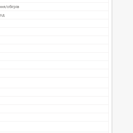
ня/обігрів
год