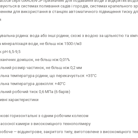
соси серії GARDEN-JP призначені для подавання води з відкритих водо
уються в системах поливання садів і городів, системах крапельного зр
шенням для використання в станціях автоматичного підвищення тиску дл
я
вальна рідина: вода або інші рідини, схожі з водою за щільністю та хім
 мінералізація води, не більш ніж 1500 г/м3
 pH 6,5-9,5
ханічних домішок, не більш ніж 0,01%
ьний розмір частинок, не більш ніж 0,2 мм
льна температура рідини, що перекачується: +35°С
льна температура довкілля: +40°С
ьний робочий тиск 0,6 МПа (6 барів)
ивні характеристики
кові горизонтальні з одним робочим колесом
насосної камери з високоміцного технополімеру
робоче — відцентрове, закритого типу, виготовлене з високоміцного т