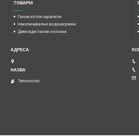
ТОВАРНІ
Газові котли парапетні
Накопичувальні водонагрівачі
Димохідні газові колонки
вул. Червона, 21, Запоріжжя, Україна
Теплополіс