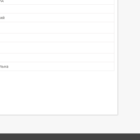
од
вий
льна