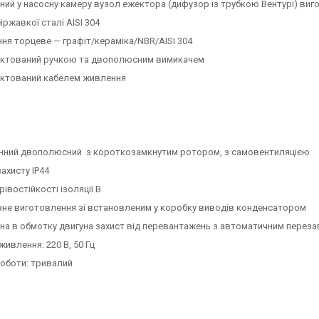
ний у насосну камеру вузол ежектора (дифузор із трубкою Вентурі) виг
еіржавкої сталі AISI 304
ня торцеве — графіт/кераміка/NBR/AISI 304
ктований ручкою та двополюсним вимикачем
ктований кабелем живлення
нний двополюсний з короткозамкнутим ротором, з самовентиляцією
захисту IP44
рівостійкості ізоляції В
не виготовлення зі встановленим у коробку виводів конденсатором
на в обмотку двигуна захист від перевантажень з автоматичним перез
живлення: 220 В, 50 Гц
оботи: тривалий