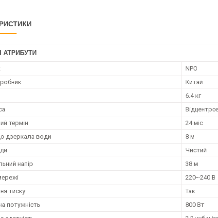
РИСТИКИ
І АТРИБУТИ
к
NPO
иробник
Китай
6.4 кг
са
Відцентро
ий термін
24 міс
до дзеркала води
8 м
оди
Чистий
ьний напір
38 м
мережі
220~240 В
ня тиску
Так
а потужність
800 Вт