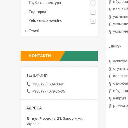
§ вбудова
Труби та арматура
§ вал із н
Сад город
§ ущільнен
Кліматична техніка
§ укомпле
Статті
§ укомпле
Двигун
КОНТАКТИ
§ асинхро
§ ступінь 
§ клас наг
§ однофаз
+380 (95) 689-00-91
§ вбудова
+380 (97) 079-35-35
§ напруга 
§ режим р
вул. Червона, 21, Запоріжжя,
Україна