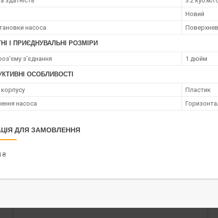
а здатність
3.2 куб.м/г
Новий
становки насоса
Поверхне
НІ І ПРИЄДНУВАЛЬНІ РОЗМІРИ
роз'єму з'єднання
1 дюйм
УКТИВНІ ОСОБЛИВОСТІ
 корпусу
Пластик
ення насоса
Горизонта
ЦІЯ ДЛЯ ЗАМОВЛЕННЯ
 ₴