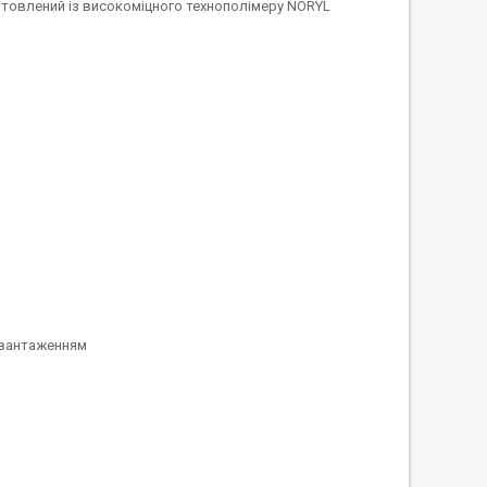
отовлений із високоміцного технополімеру NORYL
авантаженням