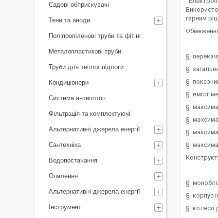
Електрона
Садові обприскувачі
Використов
гарним рі
Тени та аноди
Обмеженн
Поліпропіленові труби та фітінг
Металопластикові труби
§ перекачу
Труби для теплої підлоги
§ загальна
§ показник
Кондиціонери
§ вміст ме
Система антипотоп
§ максимал
Фільтрація та комплектуючі
§ максима
Альтернативні джерела енергії
§ максима
Сантехніка
§ максимал
Конструкт
Водопостачання
Опалення
§ монобло
Альтернативні джерела енергії
§ корпус 
Інструмент
§ колесо 