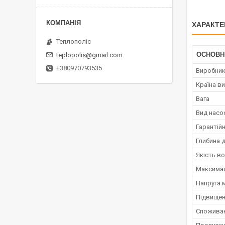
ХАРАКТЕ
Теплополіс
ОСНОВН
teplopolis@gmail.com
+380970793535
Виробни
Країна в
Вага
Вид насо
Гарантійн
Глибина 
Якість в
Максимал
Напруга 
Підвищен
Споживан