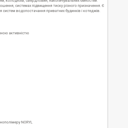
йм, колодязів, свердловин, накопичувальних ємностей.
ошення, системах підвищення тиску різного призначення. Є
я систем водопостачання приватних будинків і котеджів.
ічною активністю
ехнополімеру NORYL