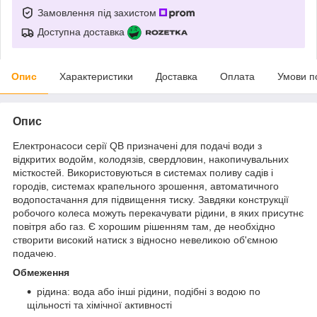
Замовлення під захистом
Доступна доставка
Опис
Характеристики
Доставка
Оплата
Умови п
Опис
Електронасоси серії QB призначені для подачі води з
відкритих водойм, колодязів, свердловин, накопичувальних
місткостей. Використовуються в системах поливу садів і
городів, системах крапельного зрошення, автоматичного
водопостачання для підвищення тиску. Завдяки конструкції
робочого колеса можуть перекачувати рідини, в яких присутнє
повітря або газ. Є хорошим рішенням там, де необхідно
створити високий натиск з відносно невеликою об'ємною
подачею.
Обмеження
рідина: вода або інші рідини, подібні з водою по
щільності та хімічної активності