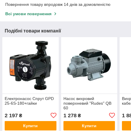
Повернення товару впродовж 14 днів за домовленістю
Всі умови повернення
Подібні товари компанії
Електронасос Спрут GPD
Насос вихровий
Вихр
25-6S-180+гайки
поверхневий "Rudes" QB
каб
60
2 197
1 278
1 8
₴
₴
Купити
Купити