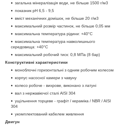
загальна мінералізація води, не більше 1500 г/м
3
показник pH 6,5 - 9,5
вміст механічних домішок, не більше 20 г/м
3
максимальний розмір частинок, не більше 0,05 мм
максимальна температура рідини: +40°С
максимальна температура навколишнього
середовища: +40°С
максимальний робочий тиск: 0,8 МПа (8 бар)
Конструктивні характеристики
моноблочні горизонтальні з одним робочим колесом
корпус насосної камери з чавуну
колесо робоче - вихрове, виконано з латуні
вал з нержавіючої сталі AISI 304
ущільнення торцеве - графіт / кераміка / NBR / AISI
304
укомплектований кабелем живлення
Двигун