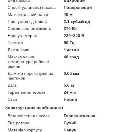
Вид насоса
Вихровий
Спосіб установки насоса
Поверхневий
Максимальний напір
40 м
Пропускна здатність
2.1 куб.м/год
Споживана потужність
370 Вт
Напруга мережі
220~240 В
Частота
50 Гц
Якість води
Чистий
Максимальна
40 град.
температура робочої
рідини
Діаметр перекачуваних
0.05 мм
частинок
Вага
5.6 кг
Гарантійний термін
24 міс
Стан
Новий
Конструктивні особливості
Встановлення насоса
Горизонтальна
Тип ротора
Сухий
Матеріал корпусу
Чавун