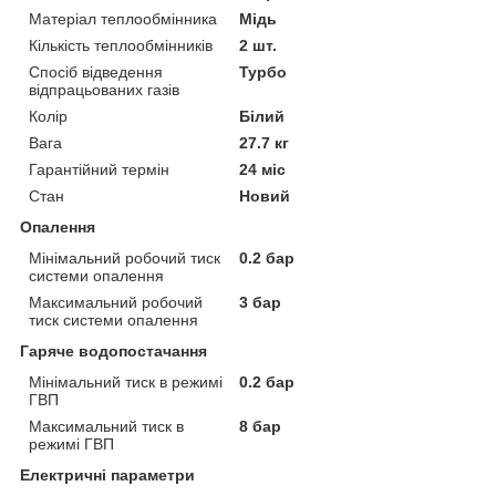
Матеріал теплообмінника
Мідь
Кількість теплообмінників
2 шт.
Спосіб відведення
Турбо
відпрацьованих газів
Колір
Білий
Вага
27.7 кг
Гарантійний термін
24 міс
Стан
Новий
Опалення
Мінімальний робочий тиск
0.2 бар
системи опалення
Максимальний робочий
3 бар
тиск системи опалення
Гаряче водопостачання
Мінімальний тиск в режимі
0.2 бар
ГВП
Максимальний тиск в
8 бар
режимі ГВП
Електричні параметри