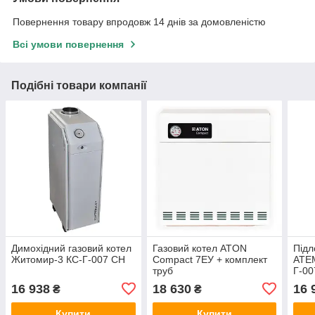
Повернення товару впродовж 14 днів за домовленістю
Всі умови повернення
Подібні товари компанії
Димохідний газовий котел
Газовий котел ATON
Підл
Житомир-3 КС-Г-007 СН
Compact 7EУ + комплект
АТЕ
труб
Г-00
16 938
18 630
16 
₴
₴
Купити
Купити