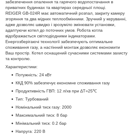
забезпечення опалення та гарячого водопостачання в
приватних будинках та квартирах середньої площі.
REIGER GB-024R має автоматичний розпал, закриту камеру
згоряння та два мідних теплообмінники. Зручний у керуванні,
адже дозволяє швидко і зрозуміло змінювати установки,
адаптуючи котел до поточних умов. Робота котла
відображається світлодіодними індикаторами.
Енергозберігаючі технології забезпечують оптимальне
споживання газу, а настінний монтаж дозволяє економити
Ваш простір. Котел оснащений сучасними системами захисту
та контролю.
Характеристики:
Потужність: 24 кВт
ККД 90% забезпечує економне споживання газу
Продуктивність ГВП: 12 л/хв при ΔT=25℃
Тип: Турбований
Номінальний тиск газу: 2000
Максимальний тиск: 8 бар
Мінімальний тиск: 0.2 бар
Напруга: 220 В