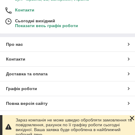
Контакти
Сьогодні вихідний
Показати весь графік роботи
Про нас
Контакти
Доставка та оплата
Графік роботи
Повна версія сайту
Сайт створено на маркетплейсі
Prom.ua
Зараз компанія не може швидко обробляти замовлення та
повідомлення, рахунок по її графіку роботи сьогодні
вихідної. Ваша заявка буде оброблена в найближчий
Політика конфіденційності
робочий день.