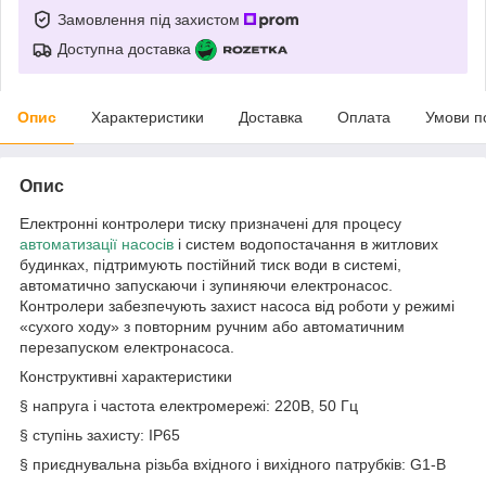
Замовлення під захистом
Доступна доставка
Опис
Характеристики
Доставка
Оплата
Умови п
Опис
Електронні контролери тиску призначені для процесу
автоматизації насосів
і систем водопостачання в житлових
будинках, підтримують постійний тиск води в системі,
автоматично запускаючи і зупиняючи електронасос.
Контролери забезпечують захист насоса від роботи у режимі
«сухого ходу» з повторним ручним або автоматичним
перезапуском електронасоса.
Конструктивні характеристики
§ напруга і частота електромережі: 220В, 50 Гц
§ ступінь захисту: IP65
§ приєднувальна різьба вхідного і вихідного патрубків: G1-B