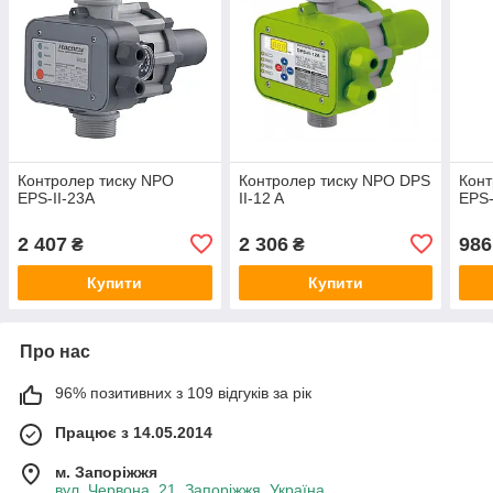
Контролер тиску NPO
Контролер тиску NPO DPS
Конт
EPS-II-23A
II-12 A
EPS-
2 407
2 306
986
₴
₴
Купити
Купити
Про нас
96% позитивних з 109 відгуків за рік
Працює з 14.05.2014
м. Запоріжжя
вул. Червона, 21, Запоріжжя, Україна