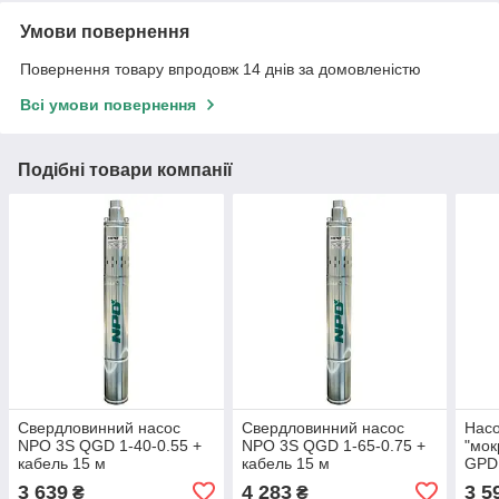
Умови повернення
Повернення товару впродовж 14 днів за домовленістю
Всі умови повернення
Подібні товари компанії
Свердловинний насос
Свердловинний насос
Насо
NPO 3S QGD 1-40-0.55 +
NPO 3S QGD 1-65-0.75 +
"мо
кабель 15 м
кабель 15 м
GPD
3 639
4 283
3 5
₴
₴