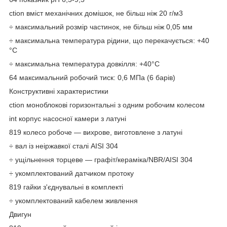
ction вміст механічних домішок, не більш ніж 20 г/м3
÷ максимальний розмір частинок, не більш ніж 0,05 мм
÷ максимальна температура рідини, що перекачується: +40
°C
÷ максимальна температура довкілля: +40°С
64 максимальний робочий тиск: 0,6 МПа (6 барів)
Конструктивні характеристики
ction моноблокові горизонтальні з одним робочим колесом
int корпус насосної камери з латуні
819 колесо робоче — вихрове, виготовлене з латуні
÷ вал із неіржавкої сталі AISI 304
÷ ущільнення торцеве — графіт/кераміка/NBR/AISI 304
÷ укомплектований датчиком протоку
819 гайки з'єднувальні в комплекті
÷ укомплектований кабелем живлення
Двигун