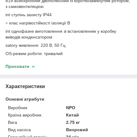
819 асинхронний двополюсний із короткозамкнутим ротором,
з самовентиляцією
int ступінь захисту IP44
÷ клас нагрівостійкості ізоляції В
int однофазне виготовлення зі встановленим у коробку
виводів конденсатором
satory живлення: 220 В, 50 Гц
OS-режим роботи: тривалий
Приховати
Характеристики
Основні атрибути
Виробник
NPO
Країна виробник
Китай
Вага
2.75 кг
Вид насоса
Вихровий
Гарантійний термін
24 міс