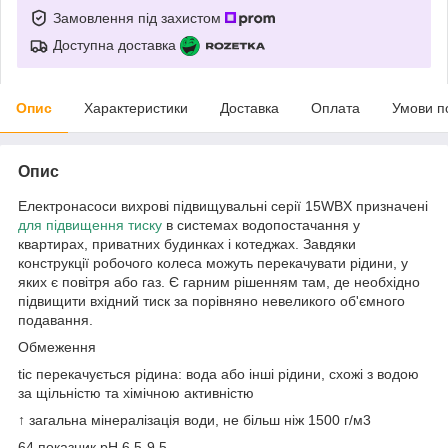
Замовлення під захистом
Доступна доставка
Опис
Характеристики
Доставка
Оплата
Умови п
Опис
Електронасоси вихрові підвищувальні серії 15WBX призначені
для підвищення тиску
в системах водопостачання у
квартирах, приватних будинках і котеджах. Завдяки
конструкції робочого колеса можуть перекачувати рідини, у
яких є повітря або газ. Є гарним рішенням там, де необхідно
підвищити вхідний тиск за порівняно невеликого об'ємного
подавання.
Обмеження
tic перекачується рідина: вода або інші рідини, схожі з водою
за щільністю та хімічною активністю
↑ загальна мінералізація води, не більш ніж 1500 г/м3
64 показник pH 6,5-9,5