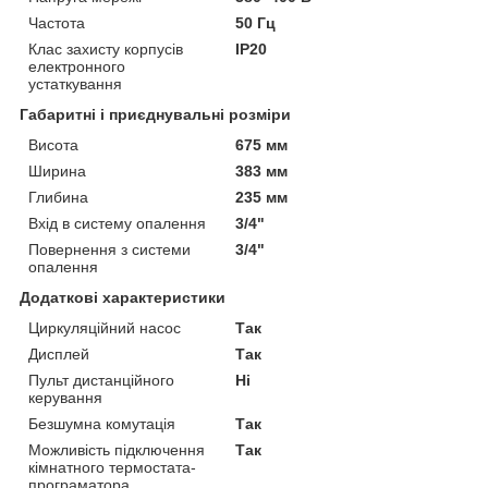
Частота
50 Гц
Клас захисту корпусів
IP20
електронного
устаткування
Габаритні і приєднувальні розміри
Висота
675 мм
Ширина
383 мм
Глибина
235 мм
Вхід в систему опалення
3/4"
Повернення з системи
3/4"
опалення
Додаткові характеристики
Циркуляційний насос
Так
Дисплей
Так
Пульт дистанційного
Ні
керування
Безшумна комутація
Так
Можливість підключення
Так
кімнатного термостата-
програматора