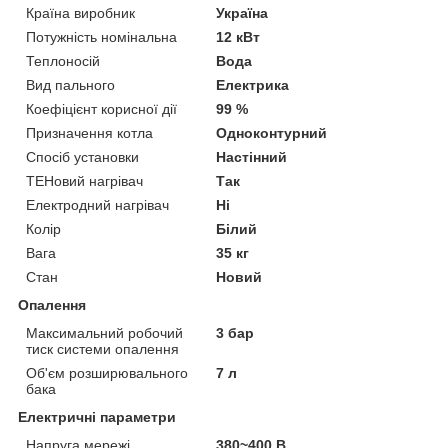
Країна виробник
Україна
Потужність номінальна
12 кВт
Теплоносій
Вода
Вид пального
Електрика
Коефіцієнт корисної дії
99 %
Призначення котла
Одноконтурний
Спосіб установки
Настінний
ТЕНовий нагрівач
Так
Електродний нагрівач
Ні
Колір
Білий
Вага
35 кг
Стан
Новий
Опалення
Максимальний робочий
3 бар
тиск системи опалення
Об'єм розширювального
7 л
бака
Електричні параметри
Напруга мережі
380~400 В