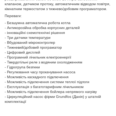
клапаном, датчиком протоку, автоматичним відводом повітря,
кімнатним термостатом з тижнево/добовим програматором.
Переваги:
- Безшумна автоматична робота котла
- Антикорозійна обробка корпусних деталей
- інноваційні схемотехнічні рішення
- Три датчики температури
- Вбудований мікроконтролер
- Тижневий/добовий програматор
- Цифровий дисплей
- Програмний лічильник електроенергії
- Твердотільні реле з водяним охолодженням
- Гідрогрупа безпеки
- Регулювання часу прокачування насоса
- Можливість каскадного підключення
- Можливість підключення системи теплої підлоги
- Експлуатація з багатотарифним лічильником
- Можливість підключення бойлера непрямого нагріву
- Циркуляційний насос фірми Grundfos (Данія) у штатній
комплектації