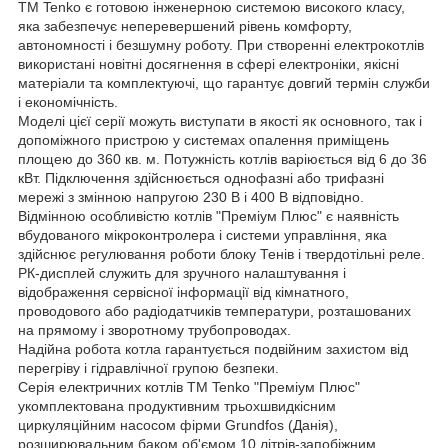
ТМ Tenko є готовою інженерною системою високого класу,
яка забезпечує неперевершений рівень комфорту,
автономності і безшумну роботу. При створенні електрокотлів
використані новітні досягнення в сфері електроніки, якісні
матеріали та комплектуючі, що гарантує довгий термін служби
і економічність.
Моделі цієї серії можуть виступати в якості як основного, так і
допоміжного пристрою у системах опалення приміщень
площею до 360 кв. м. Потужність котлів варіюється від 6 до 36
кВт. Підключення здійснюється однофазні або трифазні
мережі з змінною напругою 230 В і 400 В відповідно.
Відмінною особливістю котлів "Преміум Плюс" є наявність
вбудованого мікроконтролера і системи управління, яка
здійснює регулювання роботи блоку Тенів і твердотільні реле.
РК-дисплей служить для зручного налаштування і
відображення сервісної інформації від кімнатного,
проводового або радіодатчиків температури, розташованих
на прямому і зворотному трубопроводах.
Надійна робота котла гарантується подвійним захистом від
перегріву і гідравлічної групою безпеки.
Серія електричних котлів TM Tenko "Преміум Плюс"
укомплектована продуктивним трьохшвидкісним
циркуляційним насосом фірми Grundfos (Данія),
розширювальним баком об'ємом 10 літрів-запобіжним