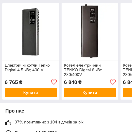
Електричні котли Tenko
Котел електричний
Коте
Digital 4.5 кВт, 400 V
TENKO Digital 6 кВт
TENK
230/400V
230/
6 765
6 840
6 8
₴
₴
Купити
Купити
Про нас
97% позитивних з 104 відгуків за рік