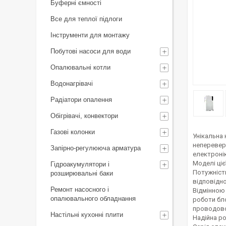
Буферні ємності
Все для теплої підлоги
Інструменти для монтажу
Побутові насоси для води
Опалювальні котли
Водонагрівачі
Радіатори опалення
Обігрівачі, конвектори
Газові колонки
Унікальна 
непереверш
Запірно-регулююча арматура
електронік
Моделі ціє
Гідроакумулятори і
Потужність
розширювальні баки
відповідно
Ремонт насосного і
Відмінною
опалювального обладнання
роботи бло
проводово
Настільні кухонні плити
Надійна ро