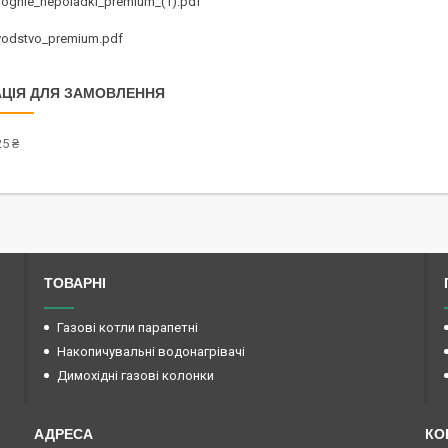
ognie_nepoladki_premium_(1).pdf
vodstvo_premium.pdf
ЦІЯ ДЛЯ ЗАМОВЛЕННЯ
5 ₴
ТОВАРНІ
Газові котли парапетні
Накопичувальні водонагрівачі
Димохідні газові колонки