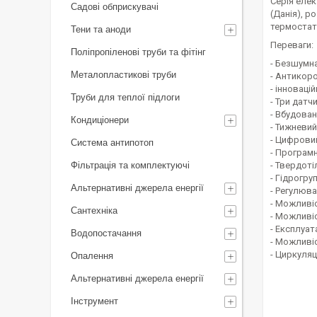
Серія еле
Садові обприскувачі
(Данія), 
термостат
Тени та аноди
Переваги:
Поліпропіленові труби та фітінг
- Безшумн
Металопластикові труби
- Антикор
- інноваці
Труби для теплої підлоги
- Три датч
- Вбудова
Кондиціонери
- Тижневи
- Цифрови
Система антипотоп
- Програмн
Фільтрація та комплектуючі
- Твердот
- Гідрогру
Альтернативні джерела енергії
- Регулюв
- Можливі
Сантехніка
- Можливіс
- Експлуа
Водопостачання
- Можливі
- Циркуляц
Опалення
Альтернативні джерела енергії
Інструмент