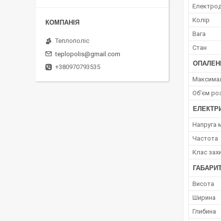
Електрод
Колір
Вага
Теплополіс
Стан
teplopolis@gmail.com
ОПАЛЕН
+380970793535
Максимал
Об'єм ро
ЕЛЕКТР
Напруга 
Частота
Клас зах
ГАБАРИТ
Висота
Ширина
Глибина