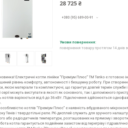
28 725 ₴
+380 (95) 689-00-91
повернення товару протягом 14 днів
з
новинка! Електричні котли лінійки "Преміум Плюс" ТМ Tenko є готовою 
ений рівень комфорту, автономності і безшумну роботу. При створенні
и, якісні матеріали та комплектуючі, що гарантує довгий термін служби і
ї серії можуть виступати в якості як основного, так і допоміжного прис
 котлів варіюється від 6 до 36 кВт. Підключення здійснюється однофазн
.
 особливістю котлів "Преміум Плюс" є наявність вбудованого мікроконт
ку Тенів і твердотільні реле. РК-дисплей служить для зручного налаштув
го або радіодатчиків температури, розташованих на прямому і зворот
бота котла гарантується подвійним захистом від перегріву і гідравлічно