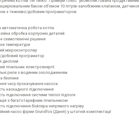
ктричних котлів TM Tenko "Преміум Плюс" укомплектована продуктивни
розширювальним баком об'ємом 10 літрів-запобіжним клапаном, датчико
ом з тижнево/добовим програматором.
а автоматична робота котла
озійна обробка корпусних деталей
йні схемотехнічні рішення
ики температури
ний мікроконтролер
й/добовий програматор
й дисплей
ий лічильник електроенергії
ільні реле з водяним охолодженням
па безпеки
ання часу прокачування насоса
сть каскадного підключення
ть підключення системи теплої підлоги
тація з багатотарифним лічильником
сть підключення бойлера непрямого нагріву
ійний насос фірми Grundfos (Данія) у штатній комплектації