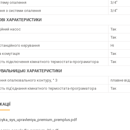
истему опалення
3/4"
ня з системи опалення
3/4"
ОВІ ХАРАКТЕРИСТИКИ
ійний насос
Так
Так
станційного керування
Ні
 комутація
Так
ть підключення кімнатного термостата-програматора
Так
УВАЛЬНИЦЬКІ ХАРАКТЕРИСТИКИ
ння опалювального контуру, ° З
плавне від
ть під'єднання кімнатного термостата-програматора
Так
КАЦІЇ
royka_sys_upravleniya_premium_premplus.pdf