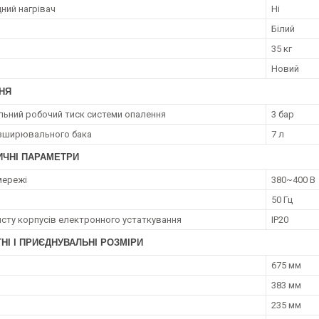
ний нагрівач
Ні
Білий
35 кг
Новий
НЯ
ьний робочий тиск системи опалення
3 бар
зширювального бака
7 л
ИЧНІ ПАРАМЕТРИ
мережі
380~400 В
50 Гц
исту корпусів електронного устаткування
IP20
НІ І ПРИЄДНУВАЛЬНІ РОЗМІРИ
675 мм
383 мм
235 мм