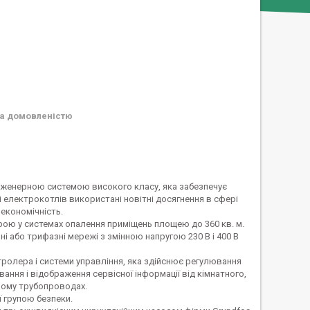
а домовленістю
інженерною системою високого класу, яка забезпечує
 електрокотлів використані новітні досягнення в сфері
 економічність.
трою у системах опалення приміщень площею до 360 кв. м.
і або трифазні мережі з змінною напругою 230 В і 400 В
ролера і системи управління, яка здійснює регулювання
ання і відображення сервісної інформації від кімнатного,
ному трубопроводах.
ї групою безпеки.