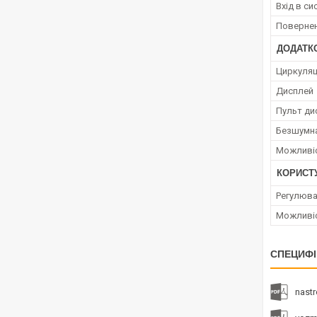
Вхід в с
Повернен
ДОДАТК
Циркуляц
Дисплей
Пульт ди
Безшумна
Можливіс
КОРИСТ
Регулюва
Можливіс
СПЕЦИФІ
nast