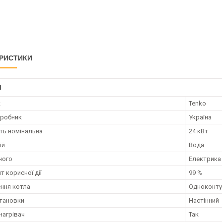
РИСТИКИ
І
к
Tenko
иробник
Україна
ть номінальна
24 кВт
ій
Вода
ного
Електрика
т корисної дії
99 %
ння котла
Одноконту
становки
Настінний
нагрівач
Так