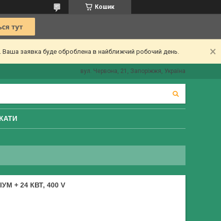
Кошик
ї. Ваша заявка буде оброблена в найближчий робочий день.
вул. Червона, 21, Запоріжжя, Україна
КАТИ
М + 24 КВТ, 400 V