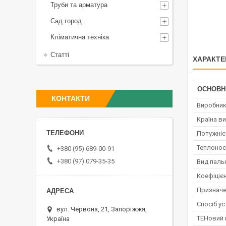
Труби та арматура
Сад город
Кліматична техніка
Статті
ХАРАКТЕ
ОСНОВН
КОНТАКТИ
Виробни
Країна в
Потужніс
Теплонос
+380 (95) 689-00-91
+380 (97) 079-35-35
Вид паль
Коефіцієн
Призначе
Спосіб у
вул. Червона, 21, Запоріжжя,
ТЕНовий 
Україна