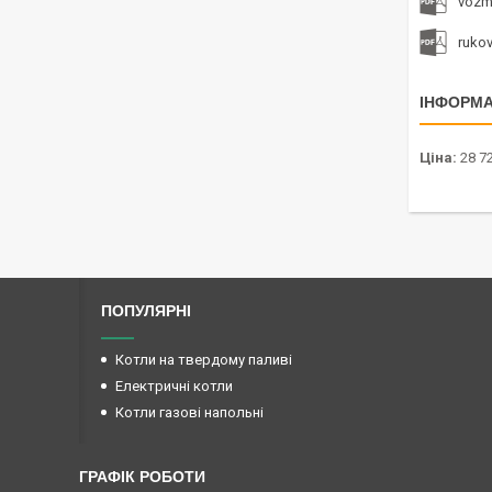
vozm
ruko
ІНФОРМА
Ціна:
28 72
ПОПУЛЯРНІ
Котли на твердому паливі
Електричні котли
Котли газові напольні
ГРАФІК РОБОТИ