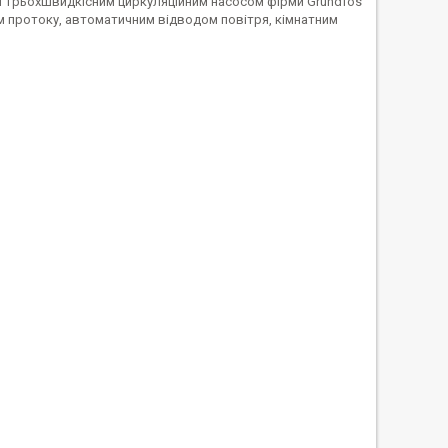
м трьохшвидкісним циркуляційним насосом фірми Grundfos
м протоку, автоматичним відводом повітря, кімнатним