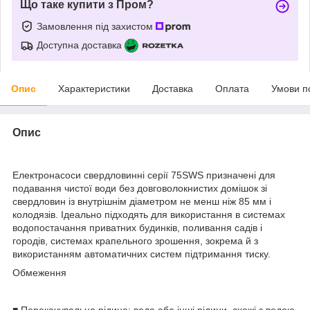
Що таке купити з Пром?
Замовлення під захистом
Доступна доставка
Опис
Характеристики
Доставка
Оплата
Умови п
Опис
Електронасоси свердловинні серії 75SWS призначені для
подавання чистої води без довговолокнистих домішок зі
свердловин із внутрішнім діаметром не менш ніж 85 мм і
колодязів. Ідеально підходять для використання в системах
водопостачання приватних будинків, поливання садів і
городів, системах крапельного зрошення, зокрема й з
використанням автоматичних систем підтримання тиску.
Обмеження
■ Перекачувальна рідина: вода або інші рідини, схожі з водою