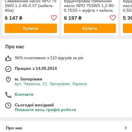
Скважинний насос NPO 75
Відцентровий глибинний
Відц
SWS 1.2-45-0.37 (кабель
насос NPO 75SWS 1,2-90-
насо
40м)
0,75SS + муфта + кабель
0,55
2 м
м
6 147
6 197
5 3
₴
₴
Купити
Купити
Про нас
96% позитивних з 110 відгуків за рік
Працює з 14.05.2014
м. Запоріжжя
вул. Червона, 21, Запоріжжя, Україна
Контакти
Сьогодні вихідний
Показати весь графік роботи
Про нас