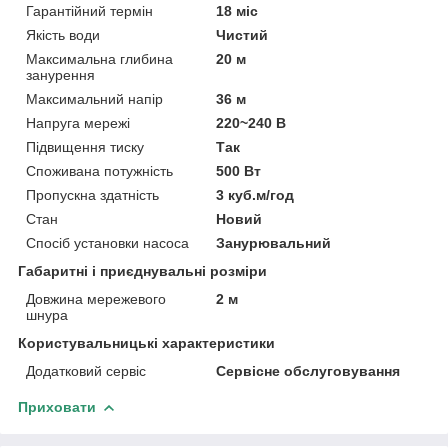
Гарантійний термін
18 міс
Якість води
Чистий
Максимальна глибина
20 м
занурення
Максимальний напір
36 м
Напруга мережі
220~240 В
Підвищення тиску
Так
Споживана потужність
500 Вт
Пропускна здатність
3 куб.м/год
Стан
Новий
Спосіб установки насоса
Занурювальний
Габаритні і приєднувальні розміри
Довжина мережевого
2 м
шнура
Користувальницькі характеристики
Додатковий сервіс
Сервісне обслуговування
Приховати