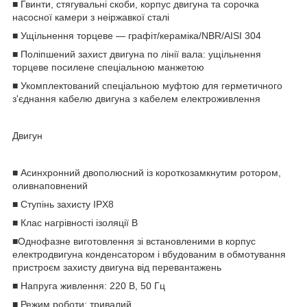
■ Гвинти, стягувальні скоби, корпус двигуна та сорочка
насосної камери з неіржавкої сталі
■ Ущільнення торцеве — графіт/кераміка/NBR/AISI 304
■ Поліпшений захист двигуна по лінії вала: ущільнення
торцеве посилене спеціальною манжетою
■ Укомплектований спеціальною муфтою для герметичного
з'єднання кабелю двигуна з кабелем електроживлення
Двигун
■ Асинхронний двополюсний із короткозамкнутим ротором,
оливнаповнений
■ Ступінь захисту IPХ8
■ Клас нагрівності ізоляції В
■Однофазне виготовлення зі встановленими в корпус
електродвигуна конденсатором і вбудованим в обмотування
пристроєм захисту двигуна від перевантажень
■ Напруга живлення: 220 В, 50 Гц
■ Режим роботи: тривалий