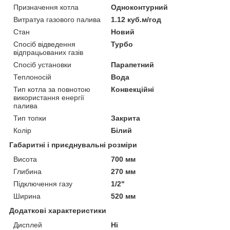
Призначення котла
Одноконтурний
Витратуа газового палива
1.12 куб.м/год
Стан
Новий
Спосіб відведення
Турбо
відпрацьованих газів
Спосіб установки
Парапетний
Теплоносій
Вода
Тип котла за повнотою
Конвекційні
використання енергії
палива
Тип топки
Закрита
Колір
Білий
Габаритні і приєднувальні розміри
Висота
700 мм
Глибина
270 мм
Підключення газу
1/2"
Ширина
520 мм
Додаткові характеристики
Дисплей
Ні