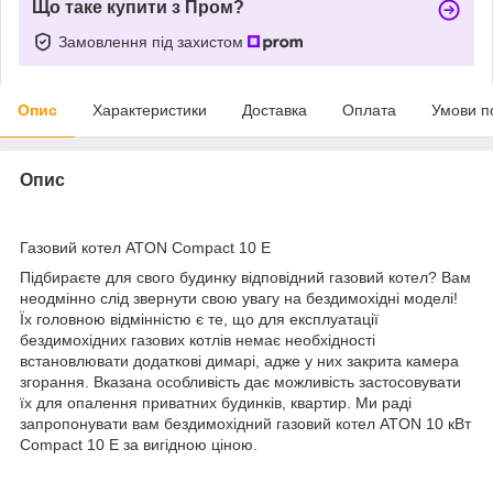
Що таке купити з Пром?
Замовлення під захистом
Опис
Характеристики
Доставка
Оплата
Умови п
Опис
Газовий котел ATON Compact 10 E
Підбираєте для свого будинку відповідний газовий котел? Вам
неодмінно слід звернути свою увагу на бездимохідні моделі!
Їх головною відмінністю є те, що для експлуатації
бездимохідних газових котлів немає необхідності
встановлювати додаткові димарі, адже у них закрита камера
згорання. Вказана особливість дає можливість застосовувати
їх для опалення приватних будинків, квартир. Ми раді
запропонувати вам бездимохідний газовий котел ATON 10 кВт
Compact 10 E за вигідною ціною.