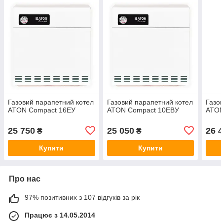
Газовий парапетний котел
Газовий парапетний котел
Газо
ATON Compact 16ЕУ
ATON Compact 10ЕВУ
ATO
25 750
25 050
26 
₴
₴
Купити
Купити
Про нас
97% позитивних з 107 відгуків за рік
Працює з 14.05.2014