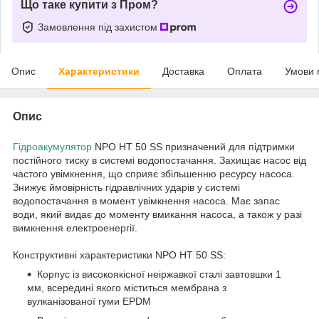
Що таке купити з Пром?
Замовлення під захистом
Опис
Характеристики
Доставка
Оплата
Умови 
Опис
Гідроакумулятор
NPO HT 50 SS призначений для підтримки
постійного тиску в системі водопостачання. Захищає насос від
частого увімкнення, що сприяє збільшенню ресурсу насоса.
Знижує ймовірність гідравлічних ударів у системі
водопостачання в момент увімкнення насоса. Має запас
води, який видає до моменту вмикання насоса, а також у разі
вимкнення електроенергії.
Конструктивні характеристики NPO HT 50 SS:
Корпус із високоякісної неіржавкої сталі завтовшки 1
мм, всередині якого міститься мембрана з
вулканізованої гуми EPDM