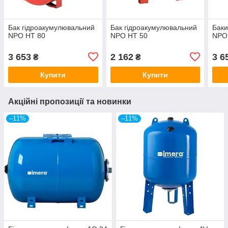
Бак гідроакумулювальний
Бак гідроакумулювальний
Баки
NPO HT 80
NPO HT 50
NPO
3 653
2 162
3 6
₴
₴
Купити
Купити
Акційні пропозиції та новинки
–11%
–11%