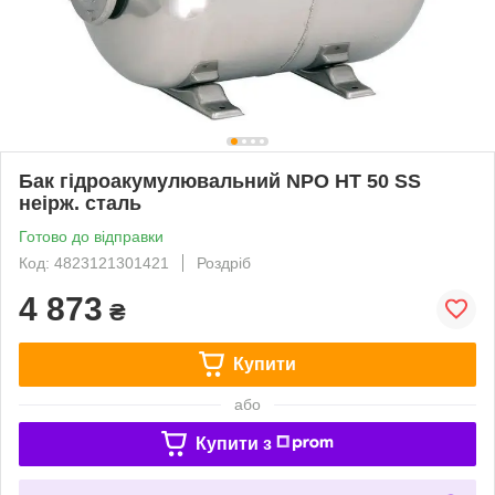
Бак гідроакумулювальний NPO HT 50 SS
неірж. сталь
Готово до відправки
Код: 4823121301421
Роздріб
4 873
₴
Купити
або
Купити з