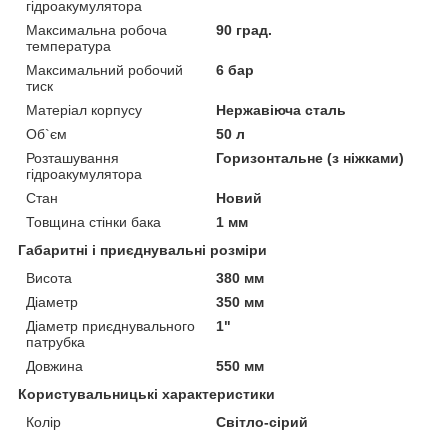
гідроакумулятора
Максимальна робоча
90 град.
температура
Максимальний робочий
6 бар
тиск
Матеріал корпусу
Нержавіюча сталь
Об`єм
50 л
Розташування
Горизонтальне (з ніжками)
гідроакумулятора
Стан
Новий
Товщина стінки бака
1 мм
Габаритні і приєднувальні розміри
Висота
380 мм
Діаметр
350 мм
Діаметр приєднувального
1"
патрубка
Довжина
550 мм
Користувальницькі характеристики
Колір
Світло-сірий