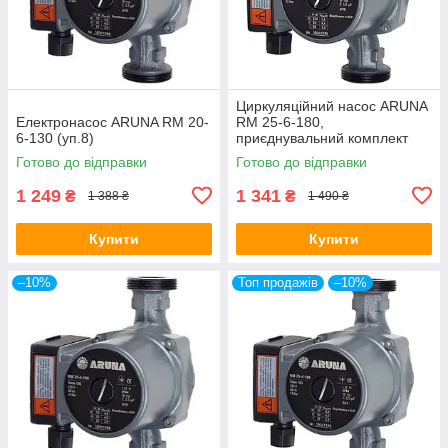
Циркуляційний насос ARUNA
Електронасос ARUNA RM 20-
RM 25-6-180,
6-130 (уп.8)
приєднувальний комплект
(пач. 8)
Готово до відправки
Готово до відправки
1 249
1 341
₴
₴
1 388 ₴
1 490 ₴
Купити
Купити
–10%
Топ продажів
–10%