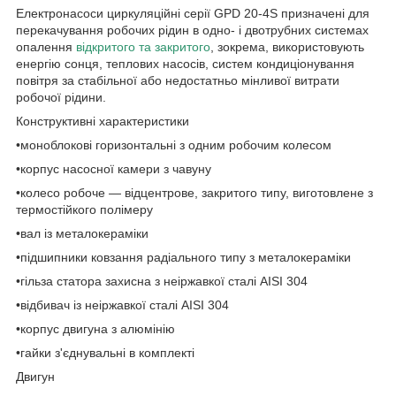
Електронасоси циркуляційні серії GPD 20-4S призначені для
перекачування робочих рідин в одно- і двотрубних системах
опалення
відкритого та закритого
, зокрема, використовують
енергію сонця, теплових насосів, систем кондиціонування
повітря за стабільної або недостатньо мінливої витрати
робочої рідини.
Конструктивні характеристики
•моноблокові горизонтальні з одним робочим колесом
•корпус насосної камери з чавуну
•колесо робоче — відцентрове, закритого типу, виготовлене з
термостійкого полімеру
•вал із металокераміки
•підшипники ковзання радіального типу з металокераміки
•гільза статора захисна з неіржавкої сталі AISI 304
•відбивач із неіржавкої сталі AISI 304
•корпус двигуна з алюмінію
•гайки з'єднувальні в комплекті
Двигун