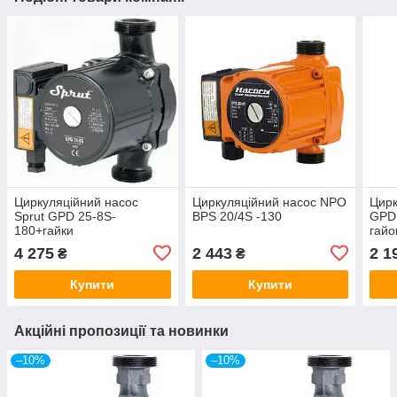
Циркуляційний насос
Циркуляційний насос NPO
Цирк
Sprut GPD 25-8S-
BPS 20/4S -130
GPD 
180+гайки
гайо
4 275
2 443
2 1
₴
₴
Купити
Купити
Акційні пропозиції та новинки
–10%
–10%