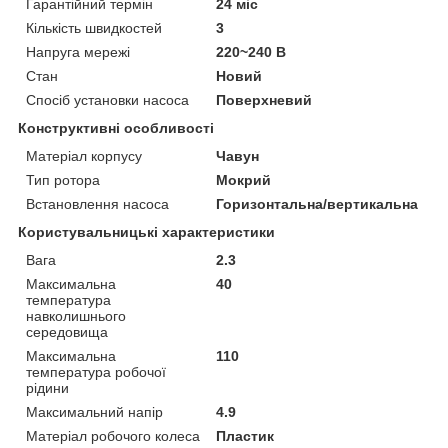
Гарантійний термін
24 міс
Кількість швидкостей
3
Напруга мережі
220~240 В
Стан
Новий
Спосіб установки насоса
Поверхневий
Конструктивні особливості
Матеріал корпусу
Чавун
Тип ротора
Мокрий
Встановлення насоса
Горизонтальна/вертикальна
Користувальницькі характеристики
Вага
2.3
Максимальна
40
температура
навколишнього
середовища
Максимальна
110
температура робочої
рідини
Максимальний напір
4.9
Матеріал робочого колеса
Пластик