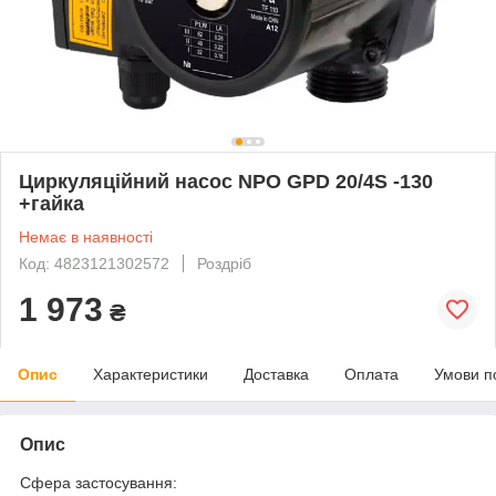
Циркуляційний насос NPO GPD 20/4S -130
+гайка
Немає в наявності
Код: 4823121302572
Роздріб
1 973
₴
Опис
Характеристики
Доставка
Оплата
Умови п
Опис
Сфера застосування: