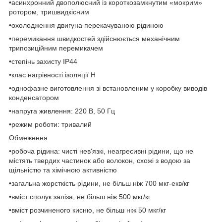
•асинхронний двополюсний із короткозамкнутим «мокрим»
ротором, тришвидкісним
•охолодження двигуна перекачуваною рідиною
•перемикання швидкостей здійснюється механічним
трипозиційним перемикачем
•степінь захисту IP44
•клас нагрівності ізоляції H
•однофазне виготовлення зі встановленим у коробку виводів
конденсатором
•напруга живлення: 220 В, 50 Гц
•режим роботи: тривалий
Обмеження
•робоча рідина: чисті нев'язкі, неагресивні рідини, що не
містять твердих частинок або волокон, схожі з водою за
щільністю та хімічною активністю
•загальна жорсткість рідини, не більш ніж 700 мкг-екв/кг
•вміст сполук заліза, не більш ніж 500 мкг/кг
•вміст розчиненого кисню, не більш ніж 50 мкг/кг