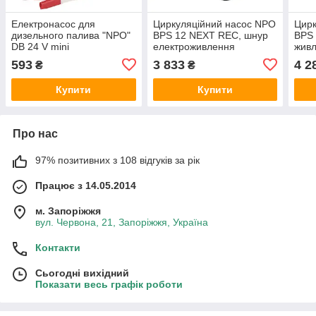
Електронасос для
Циркуляційний насос NPO
Цирк
дизельного палива "NPO"
BPS 12 NEXT REC, шнур
BPS 
DB 24 V mini
електроживлення
жив
593
3 833
4 2
₴
₴
Купити
Купити
Про нас
97% позитивних з 108 відгуків за рік
Працює з 14.05.2014
м. Запоріжжя
вул. Червона, 21, Запоріжжя, Україна
Контакти
Сьогодні вихідний
Показати весь графік роботи