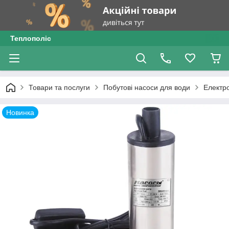
Теплополіс
Товари та послуги
Побутові насоси для води
Електр
Новинка