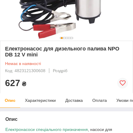
Електронасос для дизельного палива NPO
DB 12 V mini
Немає в наявності
Код: 4823121300608
Роздріб
627
₴
Опис
Характеристики
Доставка
Оплата
Умови п
Опис
Електронасоси спеціального призначення
, насоси для