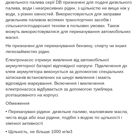
дизельного палива серії DB призначені для подачі дизельного
палива, води і неагресивних рідин, з щільністю не вище ніж у
води, з різних ємностей. Використовуються для заправки
дизельним паливом всіляких транспортних засобів і
сільськогосподарської техніки в польових умовах. Також
можуть використовуватися для перекачування автомобільних
масел.
Не призначені для перекачування бензину, спирту чи інших
легкозаймистих рідин.
Електронасос отримує живлення від автомобільної
акумуляторної батареї відповідної напруги. Підключення до
клем акумулятора виконується за допомогою спеціальних
затискачів встановлених на шнурі живлення і мають
відповідне маркування. Включення і виключення
електронасоса відбувається за допомогою тумблера
розташованого на корпусі.
Обмеження
• Перекачувані рідини: дизельне паливо, маловязкие масла,
чиста вода або інші рідини, подібні з водою по щільності і
хімічної активності
• Щільність, не більше 1000 кг/м3