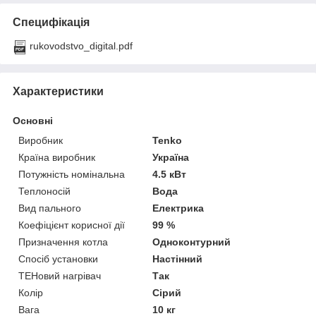
Специфікація
rukovodstvo_digital.pdf
Характеристики
Основні
Виробник
Tenko
Країна виробник
Україна
Потужність номінальна
4.5 кВт
Теплоносій
Вода
Вид пального
Електрика
Коефіцієнт корисної дії
99 %
Призначення котла
Одноконтурний
Спосіб установки
Настінний
ТЕНовий нагрівач
Так
Колір
Сірий
Вага
10 кг