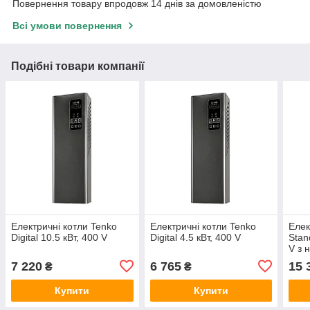
Повернення товару впродовж 14 днів за домовленістю
Всі умови повернення
Подібні товари компанії
Електричні котли Tenko
Електричні котли Tenko
Елек
Digital 10.5 кВт, 400 V
Digital 4.5 кВт, 400 V
Stand
V з 
7 220
6 765
15 
₴
₴
Купити
Купити