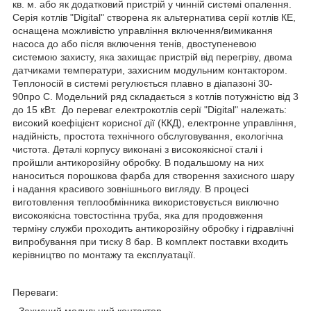
кв. м. або як додатковий пристрій у чинній системі опалення.
Серія котлів "Digital" створена як альтернатива серії котлів КЕ,
оснащена можливістю управління включення/вимикання
насоса до або після включення тенів, двоступеневою
системою захисту, яка захищає пристрій від перегріву, двома
датчиками температури, захисним модульним контактором.
Теплоносій в системі регулюється плавно в діапазоні 30-
90
про
С. Модельний ряд складається з котлів потужністю від 3
до 15 кВт. До переваг електрокотлів серії "Digital" належать:
високий коефіцієнт корисної дії (ККД), електронне управління,
надійність, простота технічного обслуговування, екологічна
чистота. Деталі корпусу виконані з високоякісної сталі і
пройшли антикорозійну обробку. В подальшому на них
наноситься порошкова фарба для створення захисного шару
і надання красивого зовнішнього вигляду. В процесі
виготовлення теплообмінника використовується виключно
високоякісна товстостінна труба, яка для продовження
терміну служби проходить антикорозійну обробку і гідравлічні
випробування при тиску 8 бар. В комплект поставки входить
керівництво по монтажу та експлуатації.
Переваги:
- Захисний модульний контактор